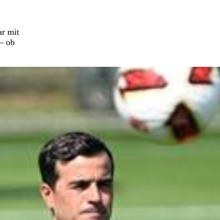
ar mit
– ob