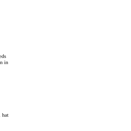
eds
n in
 hat