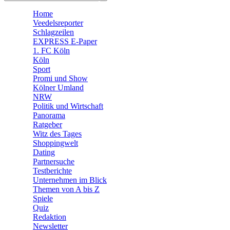
🛒 Shoppingwelt
Home
🧩 Spiele
Veedelsreporter
Schlagzeilen
EXPRESS E-Paper
1. FC Köln
Köln
Sport
Promi und Show
Kölner Umland
NRW
Politik und Wirtschaft
Panorama
Ratgeber
Witz des Tages
Shoppingwelt
Dating
Partnersuche
Testberichte
Unternehmen im Blick
Themen von A bis Z
Spiele
Quiz
Redaktion
Newsletter