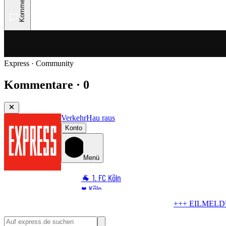
Kommentare
Express · Community
Kommentare · 0
Verkehr
Hau raus
Konto
Menü
🐐 1. FC Köln
♥️ Köln
⭐ Promi
G +++
Blindgänger in Köln
Bombe im Rhein! RTL liegt im Evakuieru
🏆 Sport