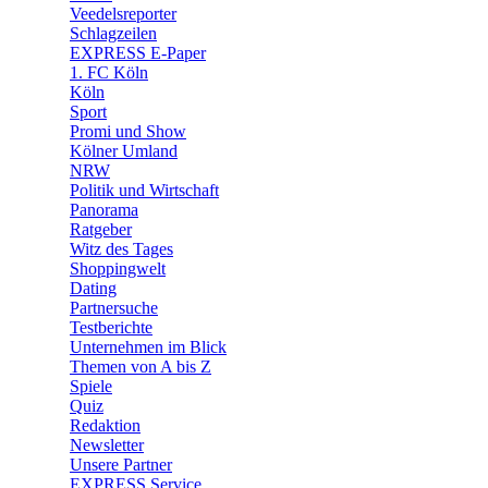
🛒 Shoppingwelt
Veedelsreporter
🧩 Spiele
Schlagzeilen
EXPRESS E-Paper
1. FC Köln
Köln
Sport
Promi und Show
Kölner Umland
NRW
Politik und Wirtschaft
Panorama
Ratgeber
Witz des Tages
Shoppingwelt
Dating
Partnersuche
Testberichte
Unternehmen im Blick
Themen von A bis Z
Spiele
Quiz
Redaktion
Newsletter
Unsere Partner
EXPRESS Service