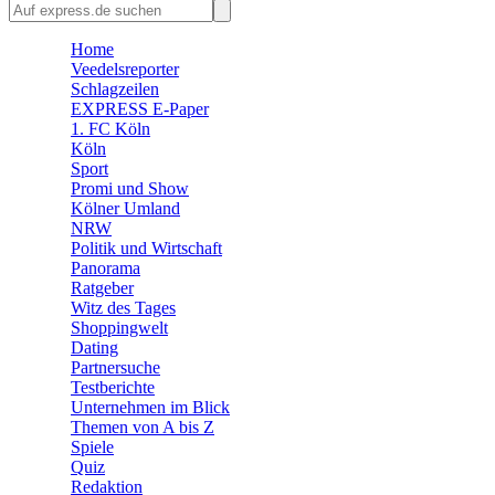
🛒 Shoppingwelt
Home
🧩 Spiele
Veedelsreporter
Schlagzeilen
EXPRESS E-Paper
1. FC Köln
Köln
Sport
Promi und Show
Kölner Umland
NRW
Politik und Wirtschaft
Panorama
Ratgeber
Witz des Tages
Shoppingwelt
Dating
Partnersuche
Testberichte
Unternehmen im Blick
Themen von A bis Z
Spiele
Quiz
Redaktion