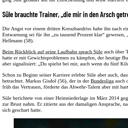
Süle brauchte Trainer, „die mir in den Arsch get
Die Angst vor einem dritten Kreuzbandriss habe ihn nach ei
Entwarnung sei für ihn „zu tausend Prozent klar“ gewesen, „
Hellmann (58).
Beim Rückblick auf seine Laufbahn sprach Süle
auch über T
hatte er mit Gewichtsproblemen zu kämpfen, der heutige B
aber signalisiert: „Du spielst bei mir, auch wenn du fünf Ki
Schon zu Beginn seiner Karriere erlebte Süle aber auch, das
betrachtet. Markus Gisdol (56), der in der
Bundesliga
auch d
früh das Vertrauen, förderte das Abwehr-Talent aber mit har
Süle berichtete von einer Heimniederlage im März 2014 gege
zur Brust nahm. Er zitierte aus der damaligen Ansprache, 
sich geschart hatte.