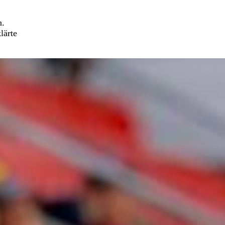
n.
lärte