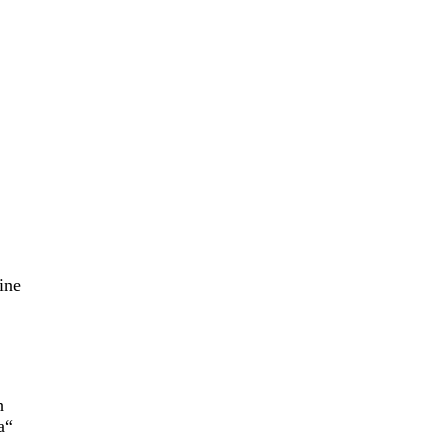
ine
h
a“