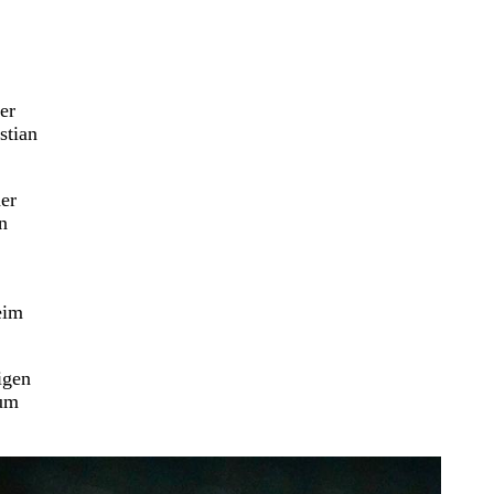
er
stian
er
n
eim
igen
 um