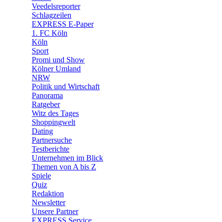
🛒 Shoppingwelt
Veedelsreporter
🧩 Spiele
Schlagzeilen
EXPRESS E-Paper
1. FC Köln
Köln
Sport
Promi und Show
Kölner Umland
NRW
Politik und Wirtschaft
Panorama
Ratgeber
Witz des Tages
Shoppingwelt
Dating
Partnersuche
Testberichte
Unternehmen im Blick
Themen von A bis Z
Spiele
Quiz
Redaktion
Newsletter
Unsere Partner
EXPRESS Service