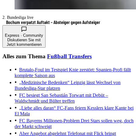
2. Bundesliga live
Bochum verpatzt Auftakt – Absteiger gegen Aufsteiger
Express · Community
Diskutieren Sie mit
Jetzt kommentieren
Alles zum Thema
Fußball Transfers
Brutalo-Foul im Testspiel
Knie zerstört: Spanien-Profi fällt
komplette Saison aus
„Medizinische Bedenken“
Leipzig lässt Wechsel von
Bundesliga-Star platzen
FC besiegt San Sebastián
Torwart mit Debüt –
Waldschmidt und Bülter treffen
„Liebe alles daran“
FC-Fans feiern Kesslers klare Kante bei
El Mala
FC Bayerns Millionen-Problem
Drei Stars sollen weg, doch
der Markt schweigt
Aber Angebot abgelehnt
Telefonat mit Flick bringt