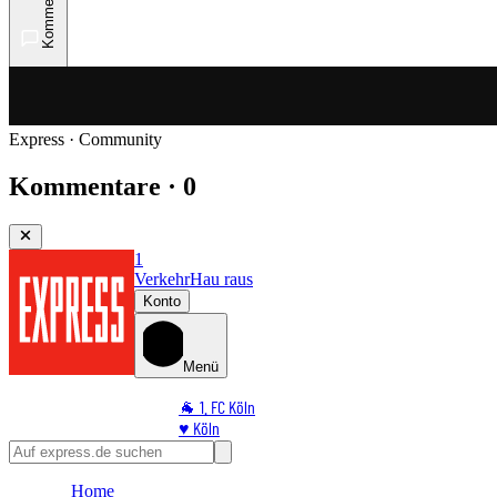
Kommentare
Express · Community
Kommentare · 0
1
Verkehr
Hau raus
Konto
Menü
🐐 1. FC Köln
♥️ Köln
⭐ Promi
🏆 Sport
Home