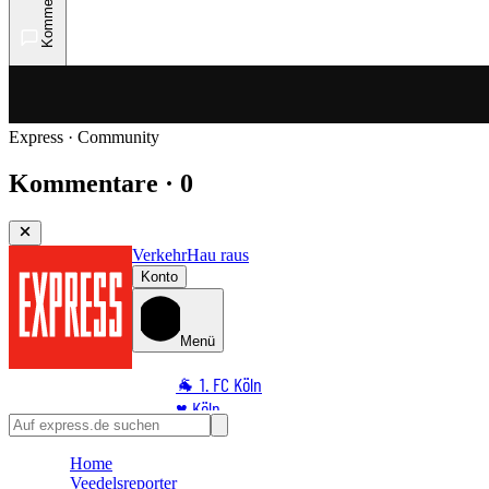
Kommentare
Express · Community
Kommentare · 0
Verkehr
Hau raus
Konto
Menü
🐐 1. FC Köln
♥️ Köln
⭐ Promi
Home
🏆 Sport
Veedelsreporter