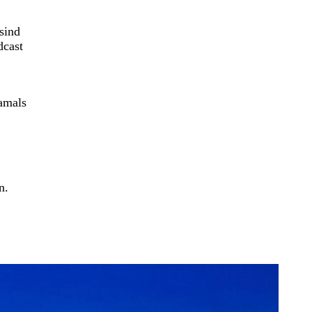
sind
dcast
amals
n.