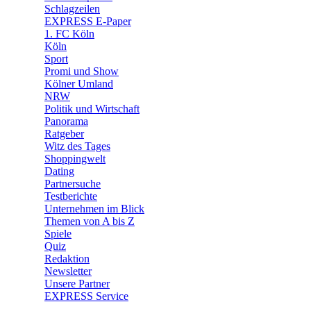
🛒 Shoppingwelt
Schlagzeilen
🧩 Spiele
EXPRESS E-Paper
1. FC Köln
Köln
Sport
Promi und Show
Kölner Umland
NRW
Politik und Wirtschaft
Panorama
Ratgeber
Witz des Tages
Shoppingwelt
Dating
Partnersuche
Testberichte
Unternehmen im Blick
Themen von A bis Z
Spiele
Quiz
Redaktion
Newsletter
Unsere Partner
EXPRESS Service