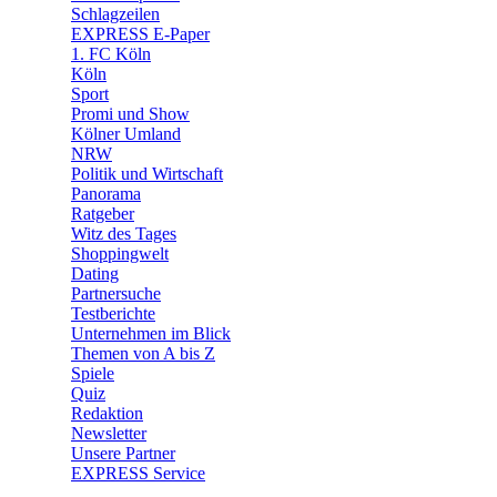
🧩 Spiele
Schlagzeilen
EXPRESS E-Paper
1. FC Köln
Köln
Sport
Promi und Show
Kölner Umland
NRW
Politik und Wirtschaft
Panorama
Ratgeber
Witz des Tages
Shoppingwelt
Dating
Partnersuche
Testberichte
Unternehmen im Blick
Themen von A bis Z
Spiele
Quiz
Redaktion
Newsletter
Unsere Partner
EXPRESS Service