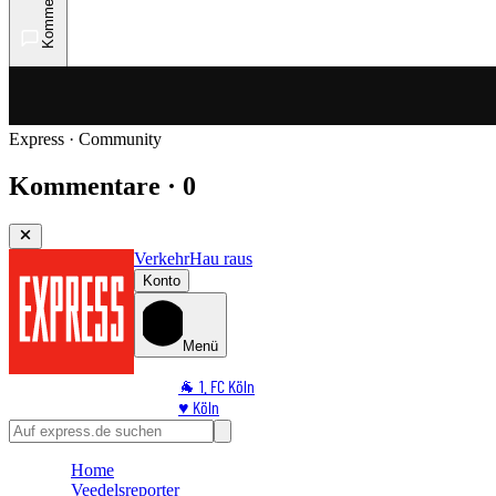
Kommentare
Express · Community
Kommentare · 0
Verkehr
Hau raus
Konto
Menü
🐐 1. FC Köln
♥️ Köln
⭐ Promi
🏆 Sport
Home
🛒 Shoppingwelt
Veedelsreporter