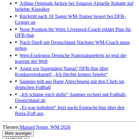
Adidas Originals Jacken bei Amazon
Aktuelle Rabatte auf
beliebte Klassiker
Rücktritt nach 18 Tagen
WM-Trainer heuert bei DFB-
Gegner an
Neue Position für Wirtz
Liverpool-Coach erklärt Plan für
DFB-Star
Nach Duell mit Deutschland
Nächster WM-Coach muss
gehen
Wert-Explosion
Deutsche Nationalspielerin ist jetzt die
teuerste der Welt
Angst vor Supertalent Yamal?
DFB-Star über
Konkurrenzkampf: „Ich fürchte keinen Spieler“
Sammer teilt aus
Harte Abrechnung mit den Chefs im
deutschen Fußball
„Ich schäme mich dafür“
Sammer rechnet mit Fußball-
Deutschland ab
„Es war turbulent“
Jetzt packt Eintracht-Star über den
Riera-Zoff aus
Themen:
Manuel Neuer
WM 2026
Mehr anzeigen