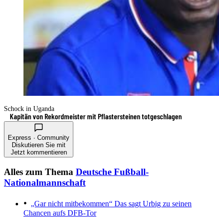
Schock in Uganda
Kapitän von Rekordmeister mit Pflastersteinen totgeschlagen
Express · Community
Diskutieren Sie mit
Jetzt kommentieren
Alles zum Thema
Deutsche Fußball-
Nationalmannschaft
„Gar nicht mitbekommen“
Das sagt Urbig zu seinen
Chancen aufs DFB-Tor