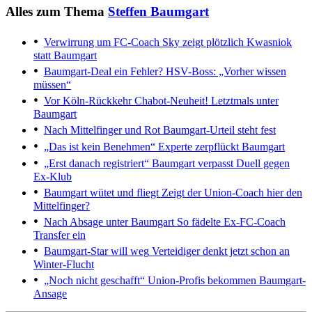
Alles zum Thema
Steffen Baumgart
Verwirrung um FC-Coach
Sky zeigt plötzlich Kwasniok
statt Baumgart
Baumgart-Deal ein Fehler?
HSV-Boss: „Vorher wissen
müssen“
Vor Köln-Rückkehr
Chabot-Neuheit! Letztmals unter
Baumgart
Nach Mittelfinger und Rot
Baumgart-Urteil steht fest
„Das ist kein Benehmen“
Experte zerpflückt Baumgart
„Erst danach registriert“
Baumgart verpasst Duell gegen
Ex-Klub
Baumgart wütet und fliegt
Zeigt der Union-Coach hier den
Mittelfinger?
Nach Absage unter Baumgart
So fädelte Ex-FC-Coach
Transfer ein
Baumgart-Star will weg
Verteidiger denkt jetzt schon an
Winter-Flucht
„Noch nicht geschafft“
Union-Profis bekommen Baumgart-
Ansage