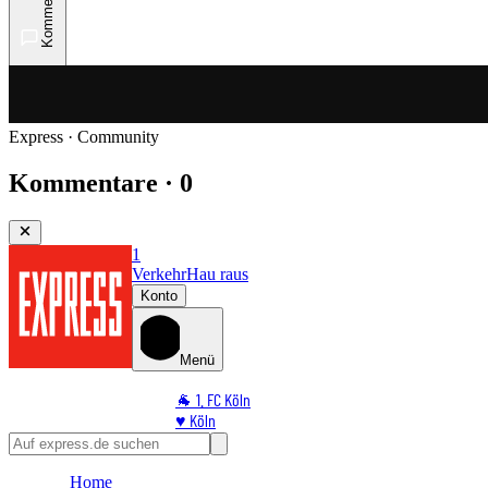
Kommentare
Express · Community
Kommentare · 0
1
Verkehr
Hau raus
Konto
Menü
🐐 1. FC Köln
♥️ Köln
⭐ Promi
🏆 Sport
Home