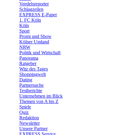
🛒 Shoppingwelt
Veedelsreporter
🧩 Spiele
Schlagzeilen
EXPRESS E-Paper
1. FC Köln
Köln
Sport
Promi und Show
Kölner Umland
NRW
Politik und Wirtschaft
Panorama
Ratgeber
Witz des Tages
Shoppingwelt
Dating
Partnersuche
Testberichte
Unternehmen im Blick
Themen von A bis Z
Spiele
Quiz
Redaktion
Newsletter
Unsere Partner
EXPRESS Service