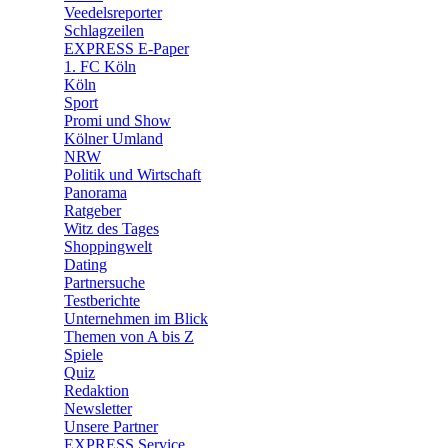
Veedelsreporter
🛒 Shoppingwelt
Schlagzeilen
🧩 Spiele
EXPRESS E-Paper
1. FC Köln
Köln
Sport
Promi und Show
Kölner Umland
NRW
Politik und Wirtschaft
Panorama
Ratgeber
Witz des Tages
Shoppingwelt
Dating
Partnersuche
Testberichte
Unternehmen im Blick
Themen von A bis Z
Spiele
Quiz
Redaktion
Newsletter
Unsere Partner
EXPRESS Service