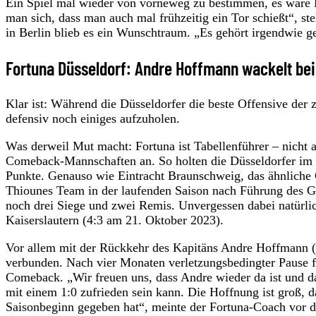
Ein Spiel mal wieder von vorneweg zu bestimmen, es wäre F
man sich, dass man auch mal frühzeitig ein Tor schießt“, st
in Berlin blieb es ein Wunschtraum. „Es gehört irgendwie g
Fortuna Düsseldorf: Andre Hoffmann wackelt be
Klar ist: Während die Düsseldorfer die beste Offensive der z
defensiv noch einiges aufzuholen.
Was derweil Mut macht: Fortuna ist Tabellenführer – nicht 
Comeback-Mannschaften an. So holten die Düsseldorfer im l
Punkte. Genauso wie Eintracht Braunschweig, das ähnliche 
Thiounes Team in der laufenden Saison nach Führung des Ge
noch drei Siege und zwei Remis. Unvergessen dabei natürli
Kaiserslautern (4:3 am 21. Oktober 2023).
Vor allem mit der Rückkehr des Kapitäns Andre Hoffmann (3
verbunden. Nach vier Monaten verletzungsbedingter Pause fei
Comeback. „Wir freuen uns, dass Andre wieder da ist und da
mit einem 1:0 zufrieden sein kann. Die Hoffnung ist groß, 
Saisonbeginn gegeben hat“, meinte der Fortuna-Coach vor de