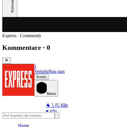
Kommentare
Express · Community
Kommentare · 0
1
Verkehr
Hau raus
Konto
Menü
🐐 1. FC Köln
♥️ Köln
⭐ Promi
Home
🏆 Sport