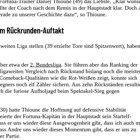
ortuna-Trainer Daniel Thioune (49) das Liebste. „Klar wüns
ellte der Coach nach dem Remis in der Hauptstadt klar. Doch 
erade zu unserer Geschichte dazu“, so Thioune.
im Rückrunden-Auftakt
weiten Liga stellen (39 erzielte Tore sind Spitzenwert), haben
aber etwa der
2. Bundesliga
. Sie führen aber das Ranking der
igaweiten Vergleich nach Rückstand bislang noch die meiste
Comeback-Qualitäten wie die Rot-Weißen zeigt, konnte sich
gners noch elf Zähler sichern. Aus zehn Rückständen resulti
ch die furiose Aufholjagd beim Spektakel-Sieg gegen
0) hatte Thioune die Hoffnung auf defensive Stabilität
erte der Fortuna-Kapitän in der Hauptstadt sein Startelf-
ss er uns wieder diese Ausgewogenheit gibt, dass ich auch m
dass Andre uns wieder dieses Momentum gibt, dass er uns zu
r Partie.