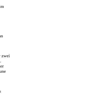
 im
nn
r zwei
.
er
oune
s