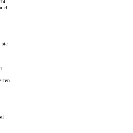
cht
auch
 sie
n
erten
al