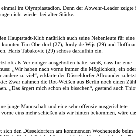
t einmal im Olympiastadion. Denn der Abwehr-Leader zeigte
nge nicht wieder bei alter Stärke.
en Hauptstadt-Klub natürlich auch seine Nebenleute für eine
o konnten Tim Oberdorf (27), Jordy de Wijs (29) und Hoffma
en. Haris Tabakovic (29) schoss daraufhin ein.
 oft als Verteidiger ausgeholfen hatte, weiß, dass für eine
 muss: „Wir haben nach vorne immer die Möglichkeit, ein ode
 andere zu viel“, erklärte der Düsseldorfer Allrounder zuletzt
kte: Zwar nahmen die Rot-Weißen aus Berlin noch einen Zähl
nen. „Das ärgert mich schon ein bisschen“, gestand auch Thi
ine junge Mannschaft und eine sehr offensiv ausgerichtete
 vorne eins mehr schießen als wir hinten bekommen, wäre da
etet sich den Düsseldorfern am kommenden Wochenende beim