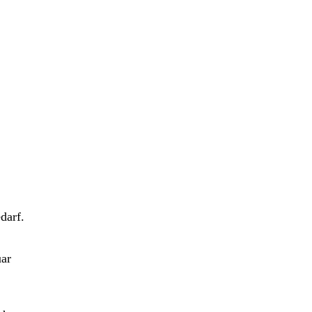
darf.
uar