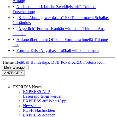
Anfang
Nach erneuter Klatsche
Zweitligist trifft Trainer-
Entscheidung
„Keine Ahnung, wer das ist“
Ex-Trainer macht Schalke-
Geständnis
„Ärgerlich“
Fortuna-Kapitän wird nach Thioune-Aus
deutlich
Anfang übernimmt
Offiziell: Fortuna schmeißt Thioune
raus
Fortuna-Krise
Angsthasenfußball will keiner mehr
Themen:
Fußball-Bundesliga
DFB-Pokal
ARD
Fortuna Köln
Mehr anzeigen
ANZEIGE X
EXPRESS News
EXPRESS APP
Leserreporter/in werden
EXPRESS auf WhatsApp
Newsletter
PUSH Nachrichten
EXPRESS e-paper