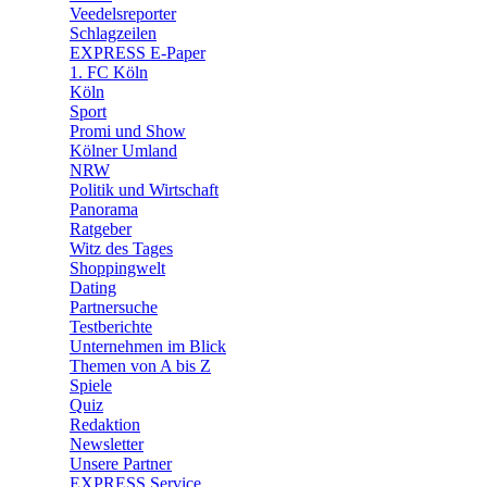
🛒 Shoppingwelt
Veedelsreporter
🧩 Spiele
Schlagzeilen
EXPRESS E-Paper
1. FC Köln
Köln
Sport
Promi und Show
Kölner Umland
NRW
Politik und Wirtschaft
Panorama
Ratgeber
Witz des Tages
Shoppingwelt
Dating
Partnersuche
Testberichte
Unternehmen im Blick
Themen von A bis Z
Spiele
Quiz
Redaktion
Newsletter
Unsere Partner
EXPRESS Service