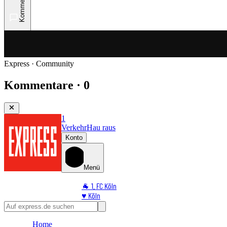
Kommentare
Express · Community
Kommentare · 0
1
Verkehr
Hau raus
Konto
Menü
🐐 1. FC Köln
♥️ Köln
⭐ Promi
🏆 Sport
Home