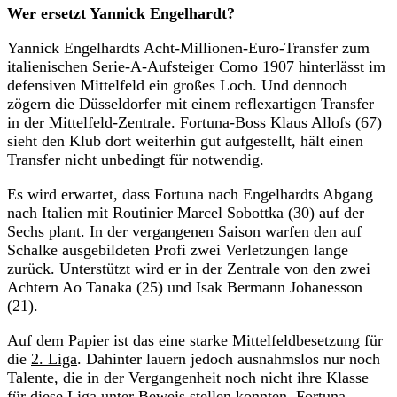
Wer ersetzt Yannick Engelhardt?
Yannick Engelhardts Acht-Millionen-Euro-Transfer zum
italienischen Serie-A-Aufsteiger Como 1907 hinterlässt im
defensiven Mittelfeld ein großes Loch. Und dennoch
zögern die Düsseldorfer mit einem reflexartigen Transfer
in der Mittelfeld-Zentrale. Fortuna-Boss Klaus Allofs (67)
sieht den Klub dort weiterhin gut aufgestellt, hält einen
Transfer nicht unbedingt für notwendig.
Es wird erwartet, dass Fortuna nach Engelhardts Abgang
nach Italien mit Routinier Marcel Sobottka (30) auf der
Sechs plant. In der vergangenen Saison warfen den auf
Schalke ausgebildeten Profi zwei Verletzungen lange
zurück. Unterstützt wird er in der Zentrale von den zwei
Achtern Ao Tanaka (25) und Isak Bermann Johanesson
(21).
Auf dem Papier ist das eine starke Mittelfeldbesetzung für
die
2. Liga
. Dahinter lauern jedoch ausnahmslos nur noch
Talente, die in der Vergangenheit noch nicht ihre Klasse
für diese Liga unter Beweis stellen konnten. Fortuna