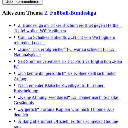
Jetzt kommentieren
Alles zum Thema
2. Fußball-Bundesliga
2. Bundesliga im Ticker
Bochum eröffnet gegen Hertha –
Teufel wollen Wölfe zähmen
Calli zu Schalkes Höhenflug
„Nicht von Wichtigtuern
reinreden lassen“
„Einen Tick erfolgreicher“
FC war zu schlecht für Ex-
Nationalspieler
Seit Sommer vereinslos
Ex-FC-Profi verfolgt schon „Plan
B“
„Ich kenne ihn persönlich“
Ex-Kölner stellt sich hinter
Anfang
Nach erneuter Klatsche
Zweitligist trifft Trainer-
Entscheidung
„Keine Ahnung, wer das ist“
Ex-Trainer macht Schalke-
Geständnis
„Ärgerlich“
Fortuna-Kapitän wird nach Thioune-Aus
deutlich
Anfang übernimmt
Offiziell: Fortuna schmeißt Thioune
raus