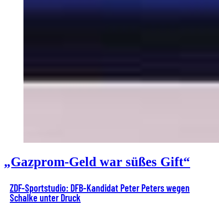
„Gazprom-Geld war süßes Gift“
ZDF-Sportstudio: DFB-Kandidat Peter Peters wegen
Schalke unter Druck