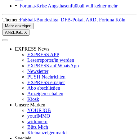
Fortuna-Krise
Angsthasenfußball will keiner mehr
Themen:
Fußball-Bundesliga
DFB-Pokal
ARD
Fortuna Köln
Mehr anzeigen
ANZEIGE X
EXPRESS News
EXPRESS APP
Leserreporter/in werden
EXPRESS auf WhatsApp
Newsletter
PUSH Nachrichten
EXPRESS e-paper
Abo abschließen
Anzeigen schalten
Kiosk
Unsere Marken
YOURJOB
yourIMMO
wirtrauern
Bütz Mich
Kleinanzeigenmarkt
Specials