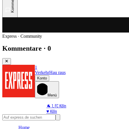
Kommentare
Express · Community
Kommentare · 0
1
Verkehr
Hau raus
Konto
Menü
🐐 1. FC Köln
♥️ Köln
⭐ Promi
🏆 Sport
Home