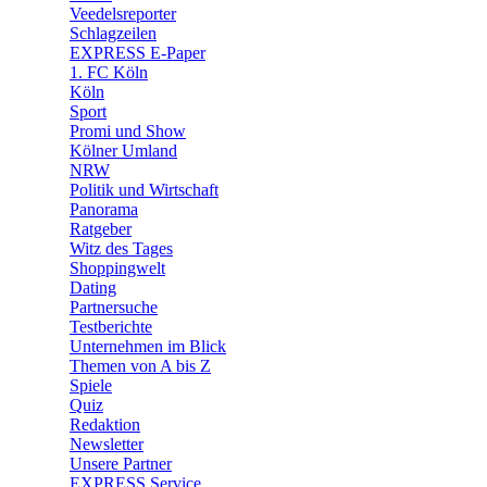
🛒 Shoppingwelt
Veedelsreporter
🧩 Spiele
Schlagzeilen
EXPRESS E-Paper
1. FC Köln
Köln
Sport
Promi und Show
Kölner Umland
NRW
Politik und Wirtschaft
Panorama
Ratgeber
Witz des Tages
Shoppingwelt
Dating
Partnersuche
Testberichte
Unternehmen im Blick
Themen von A bis Z
Spiele
Quiz
Redaktion
Newsletter
Unsere Partner
EXPRESS Service