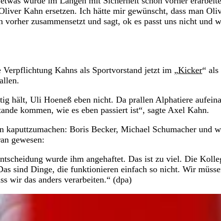
 etwas wurde im Langen mit Sicherheit schon vorher erarbeite
liver Kahn ersetzen. Ich hätte mir gewünscht, dass man Oli
ich vorher zusammensetzt und sagt, ok es passt uns nicht und w
Verpflichtung Kahns als Sportvorstand jetzt im „
Kicker
“ als
allen.
tig hält, Uli Hoeneß eben nicht. Da prallen Alphatiere aufein
stande kommen, wie es eben passiert ist“, sagte Axel Kahn.
en kaputtzumachen: Boris Becker, Michael Schumacher und wi
dran gewesen:
tscheidung wurde ihm angehaftet. Das ist zu viel. Die Koll
 Das sind Dinge, die funktionieren einfach so nicht. Wir müss
s wir das anders verarbeiten.“ (dpa)