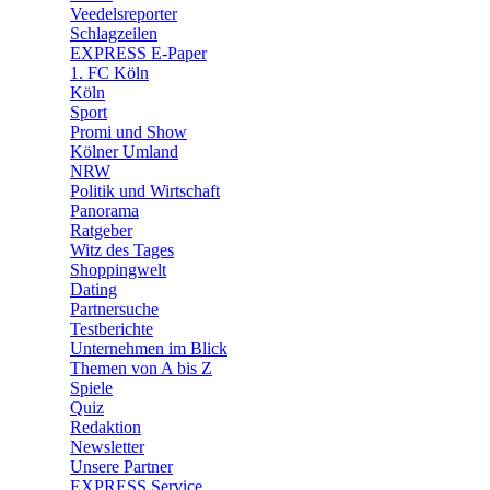
Veedelsreporter
🛒 Shoppingwelt
Schlagzeilen
🧩 Spiele
EXPRESS E-Paper
1. FC Köln
Köln
Sport
Promi und Show
Kölner Umland
NRW
Politik und Wirtschaft
Panorama
Ratgeber
Witz des Tages
Shoppingwelt
Dating
Partnersuche
Testberichte
Unternehmen im Blick
Themen von A bis Z
Spiele
Quiz
Redaktion
Newsletter
Unsere Partner
EXPRESS Service