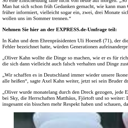
So eine Entscheidung falle nicht von heute auf morgen. „So
Man hat sich schon früh Gedanken gemacht, wie kann man O
früher informiert, vielleicht sogar ein, zwei, drei Monate s
wollen uns im Sommer trennen.“
Nehmen Sie hier an der EXPRESS.de-Umfrage teil:
In Kahn und dem Ehrenpräsidenten Uli Hoeneß (71), der die 
Fehler bezeichnet hatte, würden Generationen aufeinanderpr
„Oliver Kahn wollte die Dinge so machen, wie er es für rich
die sich dann vielleicht auch falsch verhalten und Dinge zu
„Wir schaffen es in Deutschland immer wieder unsere Ikon
alle heißen“, sagte Axel Kahn weiter, jetzt sei sein Bruder 
„Oliver wurde monatelang durch den Dreck gezogen, jede En
bei Sky, die Herrschaften Matthäus, Fjörtoft und so weiter:
insgesamt ein bisschen mehr Respekt haben und schauen, das