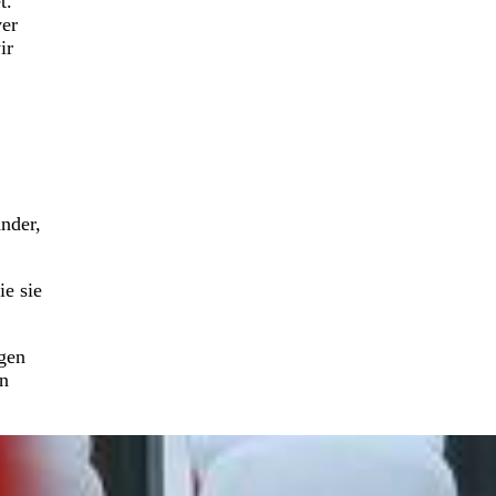
t.
ver
ir
ander,
e sie
egen
en