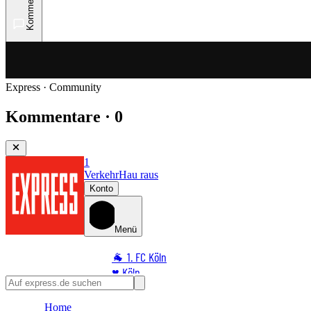
Kommentare
Express · Community
Kommentare · 0
1
Verkehr
Hau raus
Konto
Menü
🐐 1. FC Köln
♥️ Köln
⭐ Promi
Home
🏆 Sport