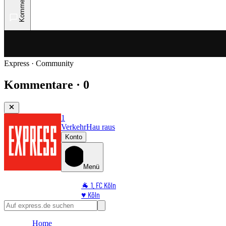
Kommentare
Express · Community
Kommentare · 0
1
Verkehr
Hau raus
Konto
Menü
🐐 1. FC Köln
♥️ Köln
⭐ Promi
🏆 Sport
Home