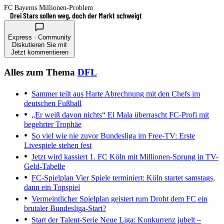
FC Bayerns Millionen-Problem
Drei Stars sollen weg, doch der Markt schweigt
Express · Community
Diskutieren Sie mit
Jetzt kommentieren
Alles zum Thema
DFL
Sammer teilt aus
Harte Abrechnung mit den Chefs im
deutschen Fußball
„Er weiß davon nichts“
El Mala überrascht FC-Profi mit
begehrter Trophäe
So viel wie nie zuvor
Bundesliga im Free-TV: Erste
Livespiele stehen fest
Jetzt wird kassiert
1. FC Köln mit Millionen-Sprung in TV-
Geld-Tabelle
FC-Spielplan
Vier Spiele terminiert: Köln startet samstags,
dann ein Topspiel
Vermeintlicher Spielplan geistert rum
Droht dem FC ein
brutaler Bundesliga-Start?
Start der Talent-Serie
Neue Liga: Konkurrenz jubelt –