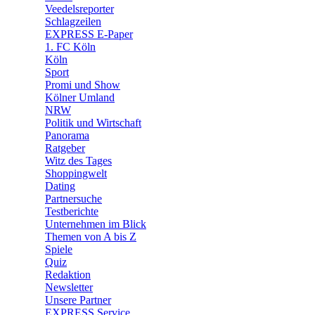
🛒 Shoppingwelt
Veedelsreporter
🧩 Spiele
Schlagzeilen
EXPRESS E-Paper
1. FC Köln
Köln
Sport
Promi und Show
Kölner Umland
NRW
Politik und Wirtschaft
Panorama
Ratgeber
Witz des Tages
Shoppingwelt
Dating
Partnersuche
Testberichte
Unternehmen im Blick
Themen von A bis Z
Spiele
Quiz
Redaktion
Newsletter
Unsere Partner
EXPRESS Service