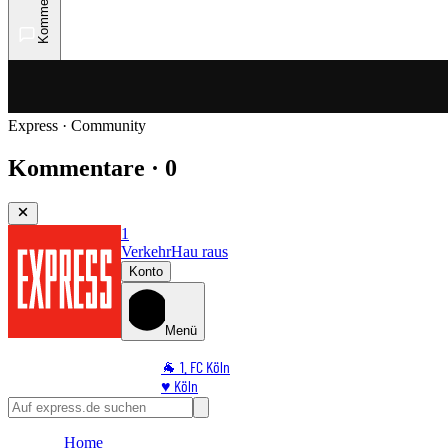
Kommentare
Express · Community
Kommentare · 0
1
Verkehr
Hau raus
Konto
Menü
🐐 1. FC Köln
♥️ Köln
⭐ Promi
🏆 Sport
Home