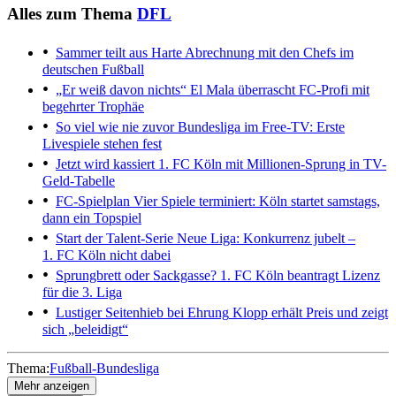
Alles zum Thema
DFL
Sammer teilt aus
Harte Abrechnung mit den Chefs im
deutschen Fußball
„Er weiß davon nichts“
El Mala überrascht FC-Profi mit
begehrter Trophäe
So viel wie nie zuvor
Bundesliga im Free-TV: Erste
Livespiele stehen fest
Jetzt wird kassiert
1. FC Köln mit Millionen-Sprung in TV-
Geld-Tabelle
FC-Spielplan
Vier Spiele terminiert: Köln startet samstags,
dann ein Topspiel
Start der Talent-Serie
Neue Liga: Konkurrenz jubelt –
1. FC Köln nicht dabei
Sprungbrett oder Sackgasse?
1. FC Köln beantragt Lizenz
für die 3. Liga
Lustiger Seitenhieb bei Ehrung
Klopp erhält Preis und zeigt
sich „beleidigt“
Thema:
Fußball-Bundesliga
Mehr anzeigen