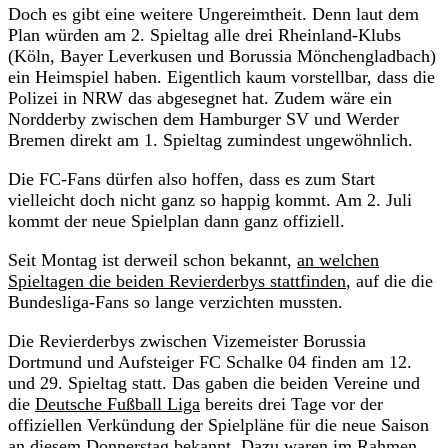
Doch es gibt eine weitere Ungereimtheit. Denn laut dem
Plan würden am 2. Spieltag alle drei Rheinland-Klubs
(Köln, Bayer Leverkusen und Borussia Mönchengladbach)
ein Heimspiel haben. Eigentlich kaum vorstellbar, dass die
Polizei in NRW das abgesegnet hat. Zudem wäre ein
Nordderby zwischen dem Hamburger SV und Werder
Bremen direkt am 1. Spieltag zumindest ungewöhnlich.
Die FC-Fans dürfen also hoffen, dass es zum Start
vielleicht doch nicht ganz so happig kommt. Am 2. Juli
kommt der neue Spielplan dann ganz offiziell.
Seit Montag ist derweil schon bekannt,
an welchen
Spieltagen die beiden Revierderbys stattfinden
, auf die die
Bundesliga-Fans so lange verzichten mussten.
Die Revierderbys zwischen Vizemeister Borussia
Dortmund und Aufsteiger FC Schalke 04 finden am 12.
und 29. Spieltag statt. Das gaben die beiden Vereine und
die
Deutsche Fußball Liga
bereits drei Tage vor der
offiziellen Verkündung der Spielpläne für die neue Saison
an diesem Donnerstag bekannt. Dazu waren im Rahmen