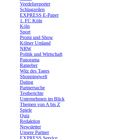
🛒 Shoppingwelt
Veedelsreporter
🧩 Spiele
Schlagzeilen
EXPRESS E-Paper
1. FC Köln
Köln
Sport
Promi und Show
Kölner Umland
NRW
Politik und Wirtschaft
Panorama
Ratgeber
Witz des Tages
Shoppingwelt
Dating
Partnersuche
Testberichte
Unternehmen im Blick
Themen von A bis Z
Spiele
Quiz
Redaktion
Newsletter
Unsere Partner
EXPRESS Service