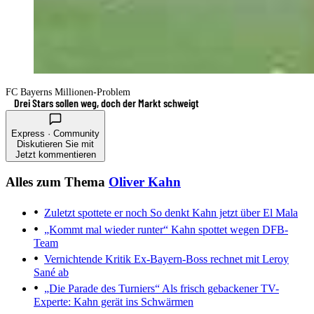
FC Bayerns Millionen-Problem
Drei Stars sollen weg, doch der Markt schweigt
Express · Community
Diskutieren Sie mit
Jetzt kommentieren
Alles zum Thema
Oliver Kahn
Zuletzt spottete er noch
So denkt Kahn jetzt über El Mala
„Kommt mal wieder runter“
Kahn spottet wegen DFB-
Team
Vernichtende Kritik
Ex-Bayern-Boss rechnet mit Leroy
Sané ab
„Die Parade des Turniers“
Als frisch gebackener TV-
Experte: Kahn gerät ins Schwärmen