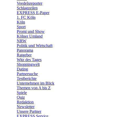
🛒 Shoppingwelt
Veedelsreporter
🧩 Spiele
Schlagzeilen
EXPRESS E-Paper
1. FC Köln
Köln
Sport
Promi und Show
Kölner Umland
NRW
Politik und Wirtschaft
Panorama
Ratgeber
Witz des Tages
Shoppingwelt
Dating
Partnersuche
Testberichte
Unternehmen im Blick
Themen von A bis Z
Spiele
Quiz
Redaktion
Newsletter
Unsere Partner
EXPRESS Service