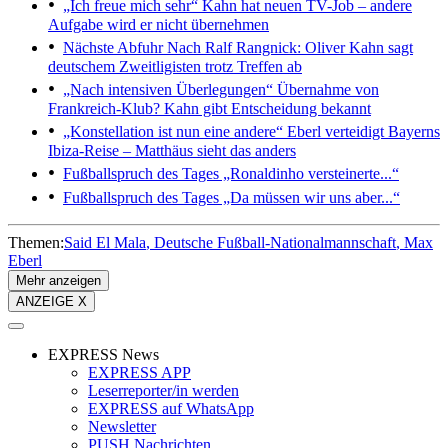
„Ich freue mich sehr“
Kahn hat neuen TV-Job – andere
Aufgabe wird er nicht übernehmen
Nächste Abfuhr
Nach Ralf Rangnick: Oliver Kahn sagt
deutschem Zweitligisten trotz Treffen ab
„Nach intensiven Überlegungen“
Übernahme von
Frankreich-Klub? Kahn gibt Entscheidung bekannt
„Konstellation ist nun eine andere“
Eberl verteidigt Bayerns
Ibiza-Reise – Matthäus sieht das anders
Fußballspruch des Tages
„Ronaldinho versteinerte...“
Fußballspruch des Tages
„Da müssen wir uns aber...“
Themen:
Said El Mala
Deutsche Fußball-Nationalmannschaft
Max
Eberl
Mehr anzeigen
ANZEIGE X
EXPRESS News
EXPRESS APP
Leserreporter/in werden
EXPRESS auf WhatsApp
Newsletter
PUSH Nachrichten