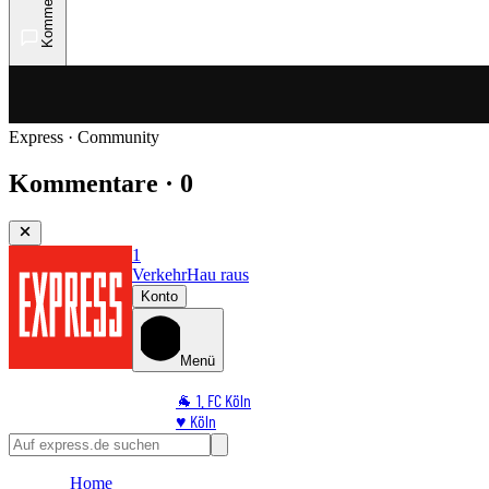
Kommentare
Express · Community
Kommentare · 0
1
Verkehr
Hau raus
Konto
Menü
🐐 1. FC Köln
♥️ Köln
⭐ Promi
🏆 Sport
Home