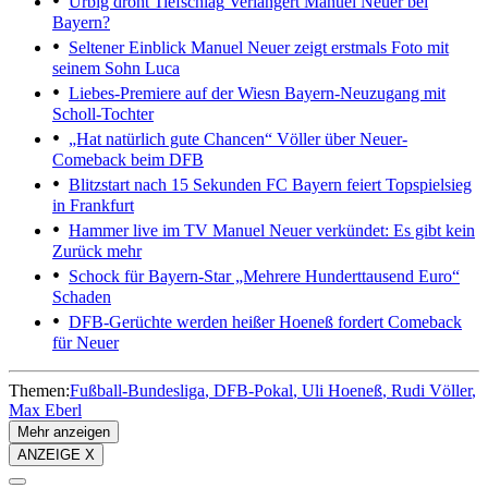
Urbig droht Tiefschlag
Verlängert Manuel Neuer bei
Bayern?
Seltener Einblick
Manuel Neuer zeigt erstmals Foto mit
seinem Sohn Luca
Liebes-Premiere auf der Wiesn
Bayern-Neuzugang mit
Scholl-Tochter
„Hat natürlich gute Chancen“
Völler über Neuer-
Comeback beim DFB
Blitzstart nach 15 Sekunden
FC Bayern feiert Topspielsieg
in Frankfurt
Hammer live im TV
Manuel Neuer verkündet: Es gibt kein
Zurück mehr
Schock für Bayern-Star
„Mehrere Hunderttausend Euro“
Schaden
DFB-Gerüchte werden heißer
Hoeneß fordert Comeback
für Neuer
Themen:
Fußball-Bundesliga
DFB-Pokal
Uli Hoeneß
Rudi Völler
Max Eberl
Mehr anzeigen
ANZEIGE X