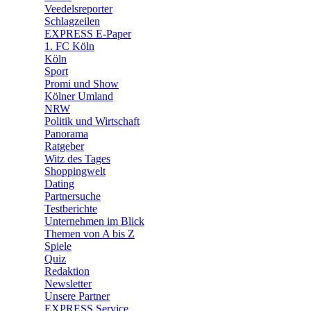
🛒 Shoppingwelt
Veedelsreporter
🧩 Spiele
Schlagzeilen
EXPRESS E-Paper
1. FC Köln
Köln
Sport
Promi und Show
Kölner Umland
NRW
Politik und Wirtschaft
Panorama
Ratgeber
Witz des Tages
Shoppingwelt
Dating
Partnersuche
Testberichte
Unternehmen im Blick
Themen von A bis Z
Spiele
Quiz
Redaktion
Newsletter
Unsere Partner
EXPRESS Service