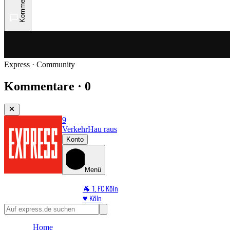
Kommentare
Express · Community
Kommentare · 0
9
Verkehr
Hau raus
Konto
Menü
🐐 1. FC Köln
♥️ Köln
⭐ Promi
🏆 Sport
Home