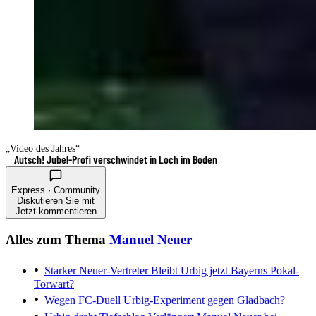
„Video des Jahres“
Autsch! Jubel-Profi verschwindet in Loch im Boden
Express · Community
Diskutieren Sie mit
Jetzt kommentieren
Alles zum Thema
Manuel Neuer
Starker Neuer-Vertreter
Bleibt Urbig jetzt Bayerns Pokal-
Torwart?
Wegen FC-Duell
Urbig-Experiment gegen Gladbach?