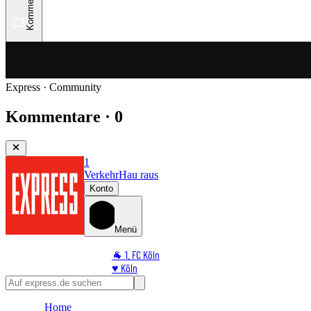
Kommentare
Express · Community
Kommentare · 0
1
Verkehr
Hau raus
Konto
Menü
🐐 1. FC Köln
♥️ Köln
⭐ Promi
🏆 Sport
Home