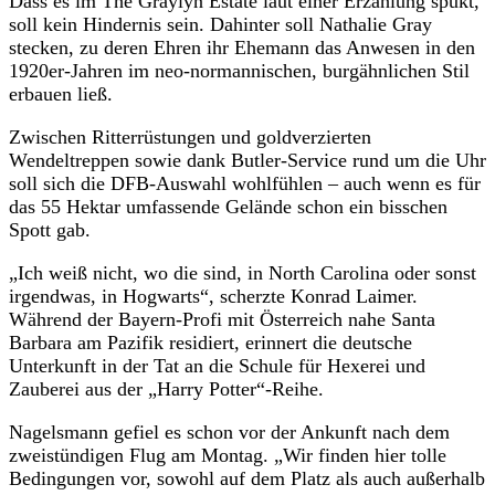
Dass es im The Graylyn Estate laut einer Erzählung spukt,
soll kein Hindernis sein. Dahinter soll Nathalie Gray
stecken, zu deren Ehren ihr Ehemann das Anwesen in den
1920er-Jahren im neo-normannischen, burgähnlichen Stil
erbauen ließ.
Zwischen Ritterrüstungen und goldverzierten
Wendeltreppen sowie dank Butler-Service rund um die Uhr
soll sich die DFB-Auswahl wohlfühlen – auch wenn es für
das 55 Hektar umfassende Gelände schon ein bisschen
Spott gab.
„Ich weiß nicht, wo die sind, in North Carolina oder sonst
irgendwas, in Hogwarts“, scherzte Konrad Laimer.
Während der Bayern-Profi mit Österreich nahe Santa
Barbara am Pazifik residiert, erinnert die deutsche
Unterkunft in der Tat an die Schule für Hexerei und
Zauberei aus der „Harry Potter“-Reihe.
Nagelsmann gefiel es schon vor der Ankunft nach dem
zweistündigen Flug am Montag. „Wir finden hier tolle
Bedingungen vor, sowohl auf dem Platz als auch außerhalb