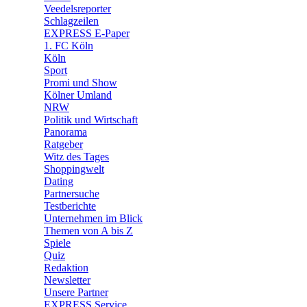
🛒 Shoppingwelt
Veedelsreporter
🧩 Spiele
Schlagzeilen
EXPRESS E-Paper
1. FC Köln
Köln
Sport
Promi und Show
Kölner Umland
NRW
Politik und Wirtschaft
Panorama
Ratgeber
Witz des Tages
Shoppingwelt
Dating
Partnersuche
Testberichte
Unternehmen im Blick
Themen von A bis Z
Spiele
Quiz
Redaktion
Newsletter
Unsere Partner
EXPRESS Service