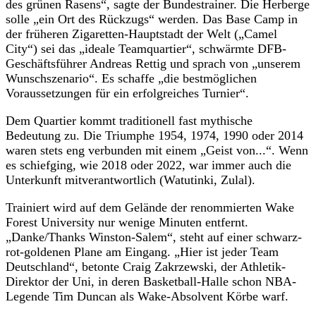
des grünen Rasens“, sagte der Bundestrainer. Die Herberge
solle „ein Ort des Rückzugs“ werden. Das Base Camp in
der früheren Zigaretten-Hauptstadt der Welt („Camel
City“) sei das „ideale Teamquartier“, schwärmte DFB-
Geschäftsführer Andreas Rettig und sprach von „unserem
Wunschszenario“. Es schaffe „die bestmöglichen
Voraussetzungen für ein erfolgreiches Turnier“.
Dem Quartier kommt traditionell fast mythische
Bedeutung zu. Die Triumphe 1954, 1974, 1990 oder 2014
waren stets eng verbunden mit einem „Geist von...“. Wenn
es schiefging, wie 2018 oder 2022, war immer auch die
Unterkunft mitverantwortlich (Watutinki, Zulal).
Trainiert wird auf dem Gelände der renommierten Wake
Forest University nur wenige Minuten entfernt.
„Danke/Thanks Winston-Salem“, steht auf einer schwarz-
rot-goldenen Plane am Eingang. „Hier ist jeder Team
Deutschland“, betonte Craig Zakrzewski, der Athletik-
Direktor der Uni, in deren Basketball-Halle schon NBA-
Legende Tim Duncan als Wake-Absolvent Körbe warf.