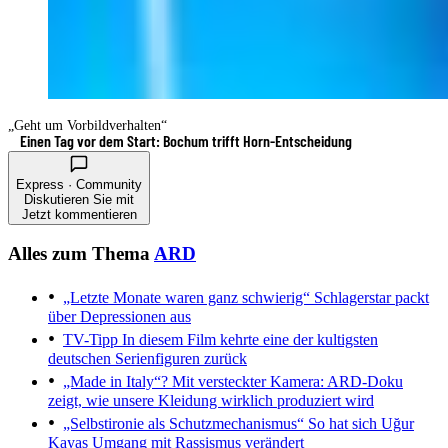
„Geht um Vorbildverhalten“
Einen Tag vor dem Start: Bochum trifft Horn-Entscheidung
Express · Community
Diskutieren Sie mit
Jetzt kommentieren
Alles zum Thema
ARD
„Letzte Monate waren ganz schwierig“
Schlagerstar packt
über Depressionen aus
TV-Tipp
In diesem Film kehrte eine der kultigsten
deutschen Serienfiguren zurück
„Made in Italy“?
Mit versteckter Kamera: ARD-Doku
zeigt, wie unsere Kleidung wirklich produziert wird
„Selbstironie als Schutzmechanismus“
So hat sich Uğur
Kayas Umgang mit Rassismus verändert