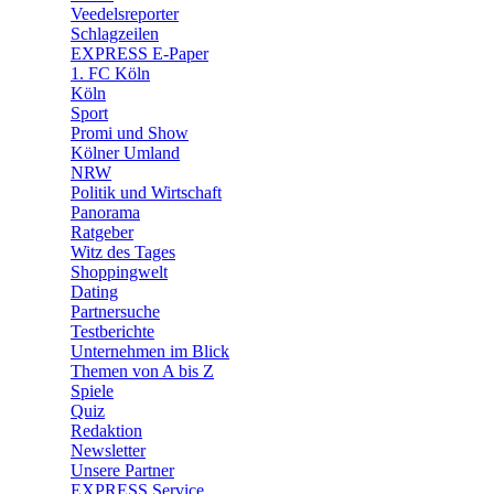
🛒 Shoppingwelt
Veedelsreporter
🧩 Spiele
Schlagzeilen
EXPRESS E-Paper
1. FC Köln
Köln
Sport
Promi und Show
Kölner Umland
NRW
Politik und Wirtschaft
Panorama
Ratgeber
Witz des Tages
Shoppingwelt
Dating
Partnersuche
Testberichte
Unternehmen im Blick
Themen von A bis Z
Spiele
Quiz
Redaktion
Newsletter
Unsere Partner
EXPRESS Service