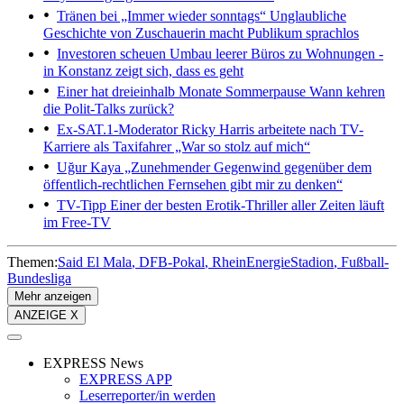
Tränen bei „Immer wieder sonntags“
Unglaubliche
Geschichte von Zuschauerin macht Publikum sprachlos
Investoren scheuen Umbau leerer Büros zu Wohnungen -
in Konstanz zeigt sich, dass es geht
Einer hat dreieinhalb Monate Sommerpause
Wann kehren
die Polit-Talks zurück?
Ex-SAT.1-Moderator Ricky Harris arbeitete nach TV-
Karriere als Taxifahrer
„War so stolz auf mich“
Uğur Kaya
„Zunehmender Gegenwind gegenüber dem
öffentlich-rechtlichen Fernsehen gibt mir zu denken“
TV-Tipp
Einer der besten Erotik-Thriller aller Zeiten läuft
im Free-TV
Themen:
Said El Mala
DFB-Pokal
RheinEnergieStadion
Fußball-
Bundesliga
Mehr anzeigen
ANZEIGE X
EXPRESS News
EXPRESS APP
Leserreporter/in werden