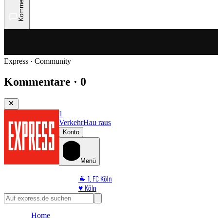
Kommentare
Express · Community
Kommentare · 0
1
Verkehr
Hau raus
Konto
Menü
🐐 1. FC Köln
♥️ Köln
⭐ Promi
🏆 Sport
Home