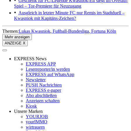
Geschenk für FC-Legende
Kwasniok-Elf siegt im Overath-
Spiel – Tor-Premiere für Neuzugang
Ausgleich in letzter Minute
FC nur Remis im Stadtduell –
Kwasniok mit Kapitäns-Zeichen?
Themen:
Lukas Kwasniok
Fußball-Bundesliga
Fortuna Köln
Mehr anzeigen
ANZEIGE X
EXPRESS News
EXPRESS APP
Leserreporter/in werden
EXPRESS auf WhatsApp
Newsletter
PUSH Nachrichten
EXPRESS e-paper
Abo abschließen
Anzeigen schalten
Kiosk
Unsere Marken
YOURJOB
yourIMMO
wirtrauern