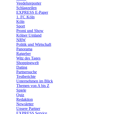
🛒 Shoppingwelt
Veedelsreporter
🧩 Spiele
Schlagzeilen
EXPRESS E-Paper
1. FC Köln
Köln
Sport
Promi und Show
Kölner Umland
NRW
Politik und Wirtschaft
Panorama
Ratgeber
Witz des Tages
Shoppingwelt
Dating
Partnersuche
Testberichte
Unternehmen im Blick
Themen von A bis Z
Spiele
Quiz
Redaktion
Newsletter
Unsere Partner
EXPRESS Service