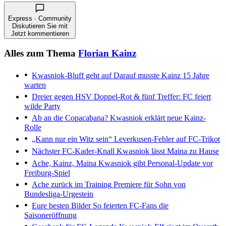
Express · Community
Diskutieren Sie mit
Jetzt kommentieren
Alles zum Thema
Florian Kainz
Kwasniok-Bluff geht auf
Darauf musste Kainz 15 Jahre
warten
Dreier gegen HSV
Doppel-Rot & fünf Treffer: FC feiert
wilde Party
Ab an die Copacabana?
Kwasniok erklärt neue Kainz-
Rolle
„Kann nur ein Witz sein“
Leverkusen-Fehler auf FC-Trikot
Nächster FC-Kader-Knall
Kwasniok lässt Maina zu Hause
Ache, Kainz, Maina
Kwasniok gibt Personal-Update vor
Freiburg-Spiel
Ache zurück im Training
Premiere für Sohn von
Bundesliga-Urgestein
Eure besten Bilder
So feierten FC-Fans die
Saisoneröffnung