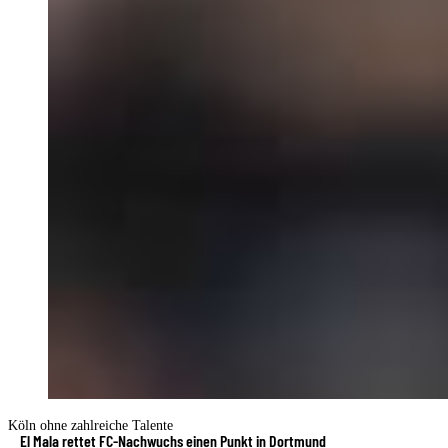
Köln ohne zahlreiche Talente
El Mala rettet FC-Nachwuchs einen Punkt in Dortmund