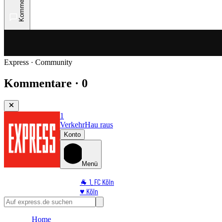
Kommentare
Express · Community
Kommentare · 0
1
Verkehr
Hau raus
Konto
Menü
🐐 1. FC Köln
♥️ Köln
⭐ Promi
🏆 Sport
Home