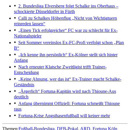
2. Bundesliga
Elversberg folgt Schalke ins Oberhaus –
schockierte Düsseldorfer in Fürth
Calli zu Schalkes Höhenflug
„Nicht von Wichtigtuern
reinreden lassen“
„Einen Tick erfolgreicher“
FC war zu schlecht für Ex-
Nationalspieler
Seit Sommer vereinslos
Ex-FC-Profi verfolgt schon „Plan
B“
„Ich kenne ihn persönlich“
Ex-Kölner stellt sich hinter
Anfang
Nach erneuter Klatsche
Zweitligist trifft Trainer-
Entscheidung
„Keine Ahnung, wer das ist“
Ex-Trainer macht Schalke-
Geständnis
„Ärgerlich“
Fortuna-Kapitän wird nach Thioune-Aus
deutlich
Anfang übernimmt
Offiziell: Fortuna schmeißt Thioune
raus
Fortuna-Krise
Angsthasenfußball will keiner mehr
Themen:
Fußball-Bundesliga
DFB-Pokal
ARD
Fortuna Köln