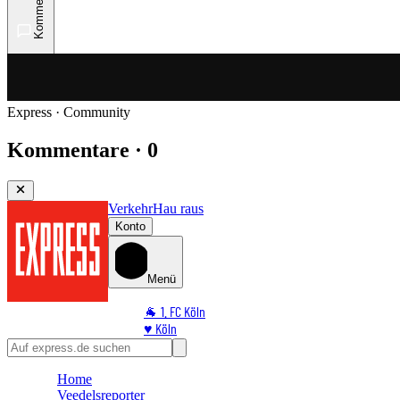
Kommentare
Express · Community
Kommentare · 0
Verkehr
Hau raus
Konto
Menü
🐐 1. FC Köln
♥️ Köln
⭐ Promi
🏆 Sport
Home
🛒 Shoppingwelt
Veedelsreporter