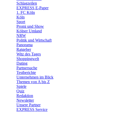
🧩 Spiele
Schlagzeilen
EXPRESS E-Paper
1. FC Köln
Köln
Sport
Promi und Show
Kölner Umland
NRW
Politik und Wirtschaft
Panorama
Ratgeber
Witz des Tages
Shoppingwelt
Dating
Partnersuche
Testberichte
Unternehmen im Blick
Themen von A bis Z
Spiele
Quiz
Redaktion
Newsletter
Unsere Partner
EXPRESS Service