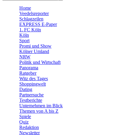
🛒 Shoppingwelt
Home
🧩 Spiele
Veedelsreporter
Schlagzeilen
EXPRESS E-Paper
1. FC Köln
Köln
Sport
Promi und Show
Kölner Umland
NRW
Politik und Wirtschaft
Panorama
Ratgeber
Witz des Tages
Shoppingwelt
Dating
Partnersuche
Testberichte
Unternehmen im Blick
Themen von A bis Z
Spiele
Quiz
Redaktion
Newsletter