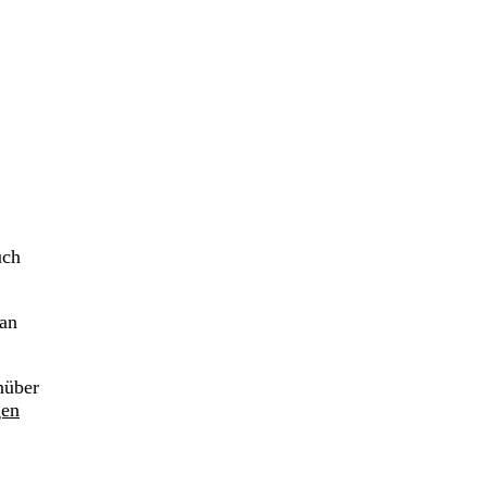
uch
 an
nüber
gen