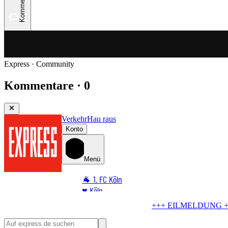
Kommentare
Express · Community
Kommentare · 0
Verkehr
Hau raus
Konto
Menü
🐐 1. FC Köln
♥️ Köln
⭐ Promi
+++ EILMELDUNG +++
Zoff um Außengastronomie
Stadt knickt 
🏆 Sport