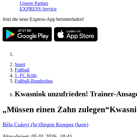
Unsere Partner
EXPRESS Service
Jetzt die neue Express-App herunterladen!
Sport
Fußball
1. FC Köln
Fußball-Bundesliga
Kwasniok unzufrieden! Trainer-Ansag
„Müssen einen Zahn zulegen“
Kwasnio
Béla Csányi (bc)
Jürgen Kemper (kem)
Aktualisiert:
05.01.2026, 18:41