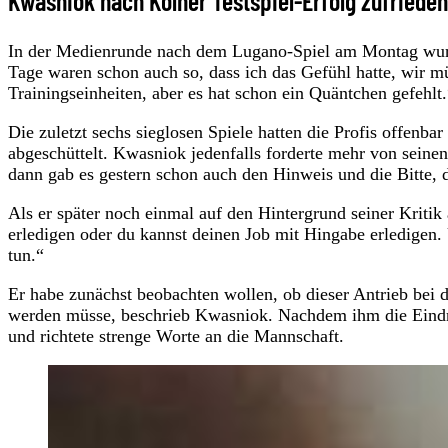
Kwasniok nach Kölner Testspiel-Erfolg zufrieden
In der Medienrunde nach dem Lugano-Spiel am Montag wurde
Tage waren schon auch so, dass ich das Gefühl hatte, wir m
Trainingseinheiten, aber es hat schon ein Quäntchen gefehlt.
Die zuletzt sechs sieglosen Spiele hatten die Profis offenb
abgeschüttelt. Kwasniok jedenfalls forderte mehr von seine
dann gab es gestern schon auch den Hinweis und die Bitte, 
Als er später noch einmal auf den Hintergrund seiner Kriti
erledigen oder du kannst deinen Job mit Hingabe erledigen.
tun.“
Er habe zunächst beobachten wollen, ob dieser Antrieb bei 
werden müsse, beschrieb Kwasniok. Nachdem ihm die Eindrück
und richtete strenge Worte an die Mannschaft.