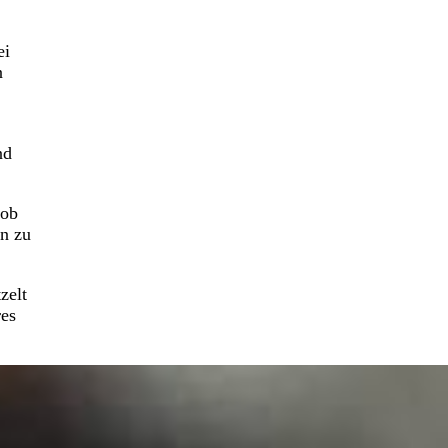
ei
n
nd
Job
an zu
zelt
res