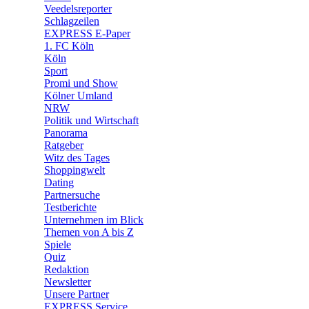
🛒 Shoppingwelt
Veedelsreporter
🧩 Spiele
Schlagzeilen
EXPRESS E-Paper
1. FC Köln
Köln
Sport
Promi und Show
Kölner Umland
NRW
Politik und Wirtschaft
Panorama
Ratgeber
Witz des Tages
Shoppingwelt
Dating
Partnersuche
Testberichte
Unternehmen im Blick
Themen von A bis Z
Spiele
Quiz
Redaktion
Newsletter
Unsere Partner
EXPRESS Service