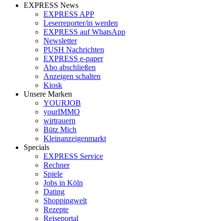
EXPRESS News
EXPRESS APP
Leserreporter/in werden
EXPRESS auf WhatsApp
Newsletter
PUSH Nachrichten
EXPRESS e-paper
Abo abschließen
Anzeigen schalten
Kiosk
Unsere Marken
YOURJOB
yourIMMO
wirtrauern
Bütz Mich
Kleinanzeigenmarkt
Specials
EXPRESS Service
Rechner
Spiele
Jobs in Köln
Dating
Shoppingwelt
Rezepte
Reiseportal