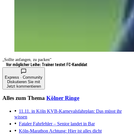
„Sollte anfangen, zu packen“
Vor möglicher Leihe: Trainer testet FC-Kandidat
Express · Community
Diskutieren Sie mit
Jetzt kommentieren
Alles zum Thema
Kölner Ringe
11.11. in Köln
KVB-Karnevalsfahrplan: Das müsst ihr
wissen
Fataler Fahrfehler – Senior landet in Bar
Köln-Marathon
Achtung: Hier ist alles dicht