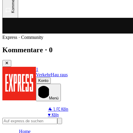
Kommentare
Express · Community
Kommentare · 0
1
Verkehr
Hau raus
Konto
Menü
🐐 1. FC Köln
♥️ Köln
⭐ Promi
🏆 Sport
Home