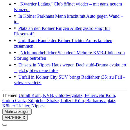
„Kwartier Latäng“
Club öffnet wieder – mit ganz neuem
Konzept
In Kölner Parkhaus
Mann kracht mit Auto gegen Wand –
tot
Platz an den Kölner Ringen
Außengastro sorgt für
Riesenzoff
Unfall am Rande der Kölner Lichter
Autos krachen
zusammen
„Nicht unerheblicher Schaden“
Mehrere KVB-Linien von
Störung betroffen
Einsatz in Nippes
Haus wegen Dachstuhl-Drama evakuiert
– jetzt gibt es neue Infos
Unfall in Kölner City
SUV bringt Radfahrer (35) zu Fall –
schwer verletzt
Themen:
Unfall Köln
KVB
Chlodwigplatz
Feuerwehr Köln
Guido Cantz
Zülpicher Straße
Polizei Köln
Barbarossaplatz
Kölner Lichter
Nippes
Mehr anzeigen
ANZEIGE X