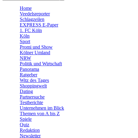
🧩 Spiele
Home
Veedelsreporter
Schlagzeilen
EXPRESS E-Paper
1. FC Köln
Köln
Sport
Promi und Show
Kölner Umland
NRW
Politik und Wirtschaft
Panorama
Ratgeber
Witz des Tages
Shoppingwelt
Dating
Partnersuche
Testberichte
Unternehmen im Blick
Themen von A bis Z
Spiele
Quiz
Redaktion
Newsletter