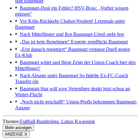
statt Baumgart
Baumgart-Deal ein Fehler?
HSV-Boss: „Vorher wissen
müssen“
Vor Köln-Rückkehr
Chabot-Neuheit! Letztmals unter
Baumgart
Nach Mittelfinger und Rot
Baumgart-Urteil steht fest
„Das ist kein Benehmen“
Experte zerpflückt Baumgart
„Erst danach registriert“
Baumgart verpasst Duell gegen
Ex-Klub
Baumgart wütet und fliegt
Zeigt der Union-Coach hier den
Mittelfinger?
Nach Absage unter Baumgart
So fädelte Ex-FC-Coach
Transfer ein
Baumgart-Star will weg
Verteidiger denkt jetzt schon an
Winter-Flucht
„Noch nicht geschafft“
Union-Profis bekommen Baumgart-
Ansage
Themen:
Fußball-Bundesliga
Lukas Kwasniok
Mehr anzeigen
ANZEIGE X