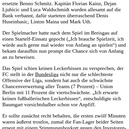
ersetzte Benno Schmitz. Kapitän Florian Kainz, Dejan
Ljubicic und Luca Waldschmidt wurden allesamt auf die
Bank verbannt, dafür starteten überraschend Denis
Huseinbasic, Linton Maina und Mark Uth.
Der Spielmacher hatte nach dem Spiel im Breisgau auf
einen Startelf-Einsatz gepocht („Ich brauche Spielzeit, ich
würde auch gerne mal wieder von Anfang an spielen“) und
bekam daraufhin nun prompt die Chance sich von Anfang
an zu beweisen.
Das Spiel schien keinen Leckerbissen zu versprechen, der
FC stellt in der
Bundesliga
nicht nur die schlechteste
Offensive der Liga, sondern hat auch die schwächste
Chancenverwertung aller Teams (7 Prozent) – Union
Berlin mit 11 Prozent die viertschwächste. „Ich erwarte
keinen fußballerischen Leckerbissen“, entschuldigte sich
Baumgart vorsichtshalber schon vor Anpfiff.
Er sollte zunächst recht behalten, die ersten zwölf Minuten
waren äußerst trostlos, zumal die Fan-Lager beider Seiten
erneut mit einem Stimmungsboykott gegen den Investoren-