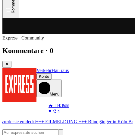
Kommentare
Express · Community
Kommentare · 0
Verkehr
Hau raus
Konto
Menü
🐐 1. FC Köln
♥️ Köln
⭐ Promi
eckt
+++ EILMELDUNG +++
Blindgänger in Köln
Bombe im Rhein! D
🏆 Sport
🛒 Shoppingwelt