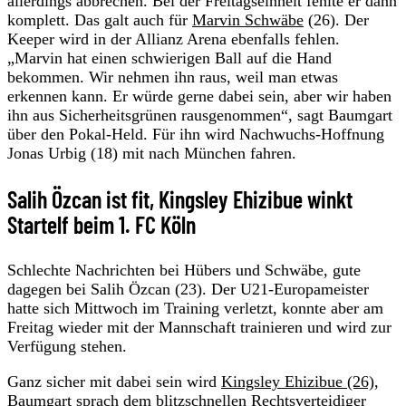
allerdings abbrechen. Bei der Freitagseinheit fehlte er dann
komplett. Das galt auch für
Marvin Schwäbe
(26). Der
Keeper wird in der Allianz Arena ebenfalls fehlen.
„Marvin hat einen schwierigen Ball auf die Hand
bekommen. Wir nehmen ihn raus, weil man etwas
erkennen kann. Er würde gerne dabei sein, aber wir haben
ihn aus Sicherheitsgrünen rausgenommen“, sagt Baumgart
über den Pokal-Held. Für ihn wird Nachwuchs-Hoffnung
Jonas Urbig (18) mit nach München fahren.
Salih Özcan ist fit, Kingsley Ehizibue winkt
Startelf beim 1. FC Köln
Schlechte Nachrichten bei Hübers und Schwäbe, gute
dagegen bei Salih Özcan (23). Der U21-Europameister
hatte sich Mittwoch im Training verletzt, konnte aber am
Freitag wieder mit der Mannschaft trainieren und wird zur
Verfügung stehen.
Ganz sicher mit dabei sein wird
Kingsley Ehizibue (26)
,
Baumgart sprach dem blitzschnellen Rechtsverteidiger