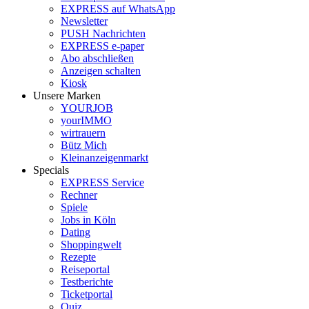
EXPRESS auf WhatsApp
Newsletter
PUSH Nachrichten
EXPRESS e-paper
Abo abschließen
Anzeigen schalten
Kiosk
Unsere Marken
YOURJOB
yourIMMO
wirtrauern
Bütz Mich
Kleinanzeigenmarkt
Specials
EXPRESS Service
Rechner
Spiele
Jobs in Köln
Dating
Shoppingwelt
Rezepte
Reiseportal
Testberichte
Ticketportal
Quiz