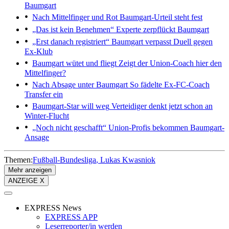
Baumgart
Nach Mittelfinger und Rot
Baumgart-Urteil steht fest
„Das ist kein Benehmen“
Experte zerpflückt Baumgart
„Erst danach registriert“
Baumgart verpasst Duell gegen
Ex-Klub
Baumgart wütet und fliegt
Zeigt der Union-Coach hier den
Mittelfinger?
Nach Absage unter Baumgart
So fädelte Ex-FC-Coach
Transfer ein
Baumgart-Star will weg
Verteidiger denkt jetzt schon an
Winter-Flucht
„Noch nicht geschafft“
Union-Profis bekommen Baumgart-
Ansage
Themen:
Fußball-Bundesliga
Lukas Kwasniok
Mehr anzeigen
ANZEIGE X
EXPRESS News
EXPRESS APP
Leserreporter/in werden