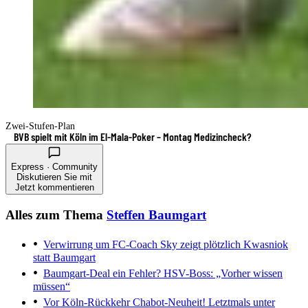
Zwei-Stufen-Plan
BVB spielt mit Köln im El-Mala-Poker – Montag Medizincheck?
Express · Community
Diskutieren Sie mit
Jetzt kommentieren
Alles zum Thema
Steffen Baumgart
Verwirrung um FC-Coach
Sky zeigt plötzlich Kwasniok
statt Baumgart
Baumgart-Deal ein Fehler?
HSV-Boss: „Vorher wissen
müssen“
Vor Köln-Rückkehr
Chabot-Neuheit! Letztmals unter