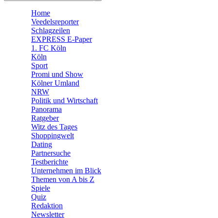
🧩 Spiele
Home
Veedelsreporter
Schlagzeilen
EXPRESS E-Paper
1. FC Köln
Köln
Sport
Promi und Show
Kölner Umland
NRW
Politik und Wirtschaft
Panorama
Ratgeber
Witz des Tages
Shoppingwelt
Dating
Partnersuche
Testberichte
Unternehmen im Blick
Themen von A bis Z
Spiele
Quiz
Redaktion
Newsletter