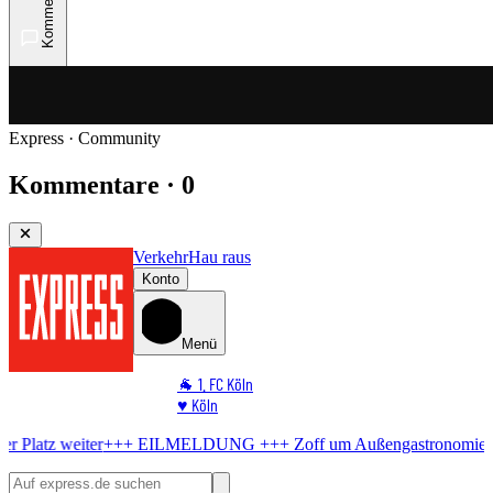
Kommentare
Express · Community
Kommentare · 0
Verkehr
Hau raus
Konto
Menü
🐐 1. FC Köln
♥️ Köln
⭐ Promi
+++ EILMELDUNG +++
Zoff um Außengastronomie
Stadt knickt ein
🏆 Sport
🛒 Shoppingwelt