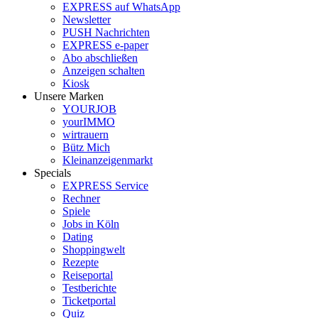
EXPRESS auf WhatsApp
Newsletter
PUSH Nachrichten
EXPRESS e-paper
Abo abschließen
Anzeigen schalten
Kiosk
Unsere Marken
YOURJOB
yourIMMO
wirtrauern
Bütz Mich
Kleinanzeigenmarkt
Specials
EXPRESS Service
Rechner
Spiele
Jobs in Köln
Dating
Shoppingwelt
Rezepte
Reiseportal
Testberichte
Ticketportal
Quiz