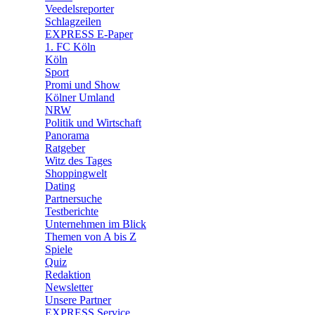
🛒 Shoppingwelt
Veedelsreporter
🧩 Spiele
Schlagzeilen
EXPRESS E-Paper
1. FC Köln
Köln
Sport
Promi und Show
Kölner Umland
NRW
Politik und Wirtschaft
Panorama
Ratgeber
Witz des Tages
Shoppingwelt
Dating
Partnersuche
Testberichte
Unternehmen im Blick
Themen von A bis Z
Spiele
Quiz
Redaktion
Newsletter
Unsere Partner
EXPRESS Service