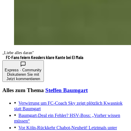
„Liebe alles daran“
FC-Fans feiern Kesslers klare Kante bei El Mala
Express · Community
Diskutieren Sie mit
Jetzt kommentieren
Alles zum Thema
Steffen Baumgart
Verwirrung um FC-Coach
Sky zeigt plötzlich Kwasniok
statt Baumgart
Baumgart-Deal ein Fehler?
HSV-Boss: „Vorher wissen
müssen“
Vor Köln-Rückkehr
Chabot-Neuheit! Letztmals unter