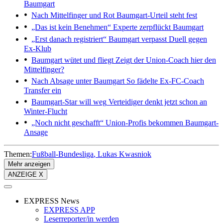
Baumgart
Nach Mittelfinger und Rot
Baumgart-Urteil steht fest
„Das ist kein Benehmen“
Experte zerpflückt Baumgart
„Erst danach registriert“
Baumgart verpasst Duell gegen
Ex-Klub
Baumgart wütet und fliegt
Zeigt der Union-Coach hier den
Mittelfinger?
Nach Absage unter Baumgart
So fädelte Ex-FC-Coach
Transfer ein
Baumgart-Star will weg
Verteidiger denkt jetzt schon an
Winter-Flucht
„Noch nicht geschafft“
Union-Profis bekommen Baumgart-
Ansage
Themen:
Fußball-Bundesliga
Lukas Kwasniok
Mehr anzeigen
ANZEIGE X
EXPRESS News
EXPRESS APP
Leserreporter/in werden