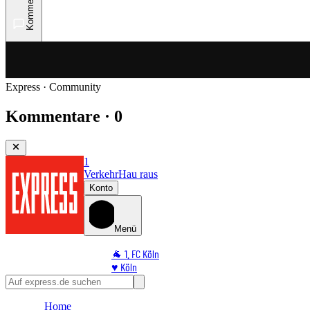
Kommentare
Express · Community
Kommentare · 0
1
Verkehr
Hau raus
Konto
Menü
🐐 1. FC Köln
♥️ Köln
⭐ Promi
🏆 Sport
Home