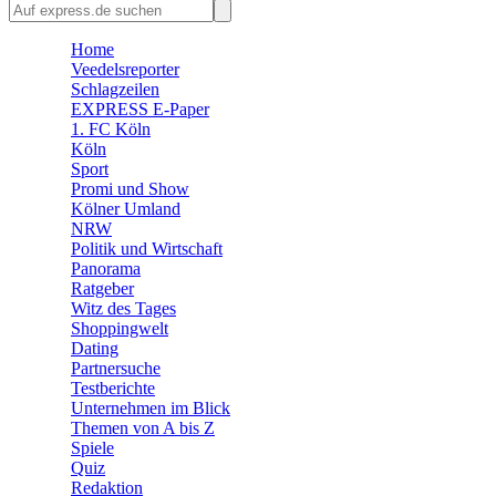
🛒 Shoppingwelt
🧩 Spiele
Home
Veedelsreporter
Schlagzeilen
EXPRESS E-Paper
1. FC Köln
Köln
Sport
Promi und Show
Kölner Umland
NRW
Politik und Wirtschaft
Panorama
Ratgeber
Witz des Tages
Shoppingwelt
Dating
Partnersuche
Testberichte
Unternehmen im Blick
Themen von A bis Z
Spiele
Quiz
Redaktion