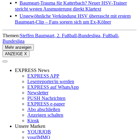
Baumgart-Trauma für Katterbach?
Neuer HSV-Trainer
spricht wegen Ausmusterung direkt Klartext
Ungewöhnliche Verkündung
HSV überrascht mit erstem
Baumgart-Clip – Fans sorgen sich um Ex-Kölner
Themen:
Steffen Baumgart
2. Fußball-Bundesliga
Fußball-
Bundesliga
Mehr anzeigen
ANZEIGE X
EXPRESS News
EXPRESS APP
Leserreporter/in werden
EXPRESS auf WhatsApp
Newsletter
PUSH Nachrichten
EXPRESS e-paper
Abo abschließen
Anzeigen schalten
Kiosk
Unsere Marken
YOURJOB
yourIMMO