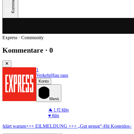
Kommentare
Express · Community
Kommentare · 0
1
Verkehr
Hau raus
Konto
Menü
🐐 1. FC Köln
♥️ Köln
⭐ Promi
 EILMELDUNG +++
„Gut genug“-Hit
Kostenlos-Konzert in Köln abg
🏆 Sport