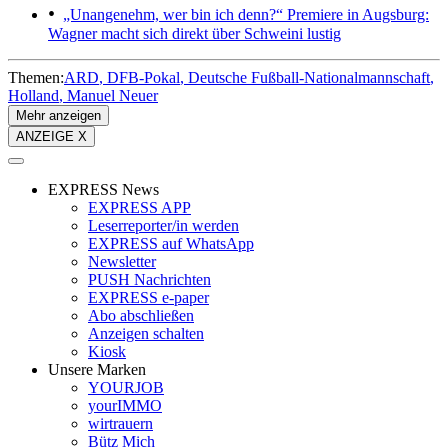
„Unangenehm, wer bin ich denn?“
Premiere in Augsburg:
Wagner macht sich direkt über Schweini lustig
Themen:
ARD
DFB-Pokal
Deutsche Fußball-Nationalmannschaft
Holland
Manuel Neuer
Mehr anzeigen
ANZEIGE X
EXPRESS News
EXPRESS APP
Leserreporter/in werden
EXPRESS auf WhatsApp
Newsletter
PUSH Nachrichten
EXPRESS e-paper
Abo abschließen
Anzeigen schalten
Kiosk
Unsere Marken
YOURJOB
yourIMMO
wirtrauern
Bütz Mich