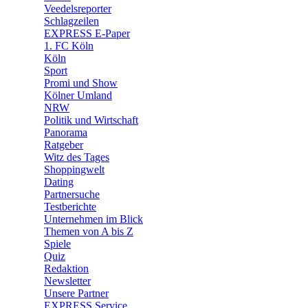
🛒 Shoppingwelt
Veedelsreporter
🧩 Spiele
Schlagzeilen
EXPRESS E-Paper
1. FC Köln
Köln
Sport
Promi und Show
Kölner Umland
NRW
Politik und Wirtschaft
Panorama
Ratgeber
Witz des Tages
Shoppingwelt
Dating
Partnersuche
Testberichte
Unternehmen im Blick
Themen von A bis Z
Spiele
Quiz
Redaktion
Newsletter
Unsere Partner
EXPRESS Service