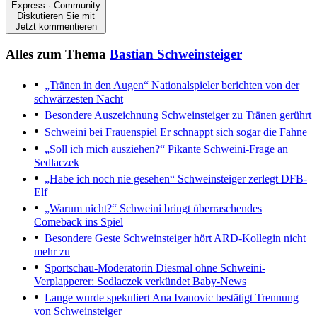
Express · Community
Diskutieren Sie mit
Jetzt kommentieren
Alles zum Thema
Bastian Schweinsteiger
„Tränen in den Augen“
Nationalspieler berichten von der
schwärzesten Nacht
Besondere Auszeichnung
Schweinsteiger zu Tränen gerührt
Schweini bei Frauenspiel
Er schnappt sich sogar die Fahne
„Soll ich mich ausziehen?“
Pikante Schweini-Frage an
Sedlaczek
„Habe ich noch nie gesehen“
Schweinsteiger zerlegt DFB-
Elf
„Warum nicht?“
Schweini bringt überraschendes
Comeback ins Spiel
Besondere Geste
Schweinsteiger hört ARD-Kollegin nicht
mehr zu
Sportschau-Moderatorin
Diesmal ohne Schweini-
Verplapperer: Sedlaczek verkündet Baby-News
Lange wurde spekuliert
Ana Ivanovic bestätigt Trennung
von Schweinsteiger