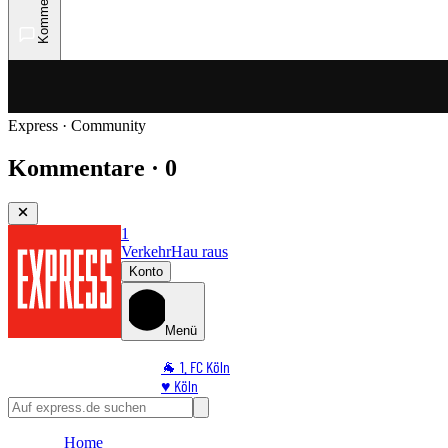
Kommentare
Express · Community
Kommentare · 0
1
Verkehr
Hau raus
Konto
Menü
🐐 1. FC Köln
♥️ Köln
⭐ Promi
🏆 Sport
Home