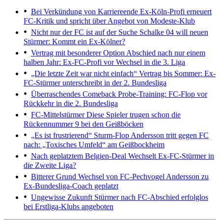
Bei Verkündung von Karriereende
Ex-Köln-Profi erneuert
FC-Kritik und spricht über Angebot von Modeste-Klub
Nicht nur der FC ist auf der Suche
Schalke 04 will neuen
Stürmer: Kommt ein Ex-Kölner?
Vertrag mit besonderer Option
Abschied nach nur einem
halben Jahr: Ex-FC-Profi vor Wechsel in die 3. Liga
„Die letzte Zeit war nicht einfach“
Vertrag bis Sommer: Ex-
FC-Stürmer unterschreibt in der 2. Bundesliga
Überraschendes Comeback
Probe-Training: FC-Flop vor
Rückkehr in die 2. Bundesliga
FC-Mittelstürmer
Diese Spieler trugen schon die
Rückennummer 9 bei den Geißböcken
„Es ist frustrierend“
Sturm-Flop Andersson tritt gegen FC
nach: „Toxisches Umfeld“ am Geißbockheim
Nach geplatztem Belgien-Deal
Wechselt Ex-FC-Stürmer in
die Zweite Liga?
Bitterer Grund
Wechsel von FC-Pechvogel Andersson zu
Ex-Bundesliga-Coach geplatzt
Ungewisse Zukunft
Stürmer nach FC-Abschied erfolglos
bei Erstliga-Klubs angeboten