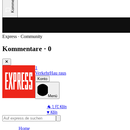
Kommentare
Express · Community
Kommentare · 0
1
Verkehr
Hau raus
Konto
Menü
🐐 1. FC Köln
♥️ Köln
⭐ Promi
🏆 Sport
Home