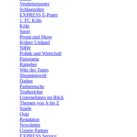
🛒 Shoppingwelt
Veedelsreporter
🧩 Spiele
Schlagzeilen
EXPRESS E-Paper
1. FC Köln
Köln
Sport
Promi und Show
Kölner Umland
NRW
Politik und Wirtschaft
Panorama
Ratgeber
Witz des Tages
Shoppingwelt
Dating
Partnersuche
Testberichte
Unternehmen im Blick
Themen von A bis Z
Spiele
Quiz
Redaktion
Newsletter
Unsere Partner
EXPRESS Service