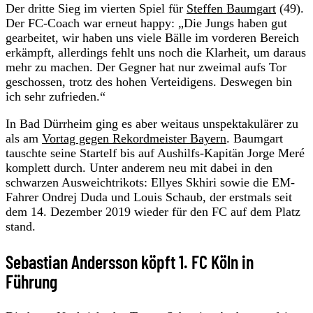
Der dritte Sieg im vierten Spiel für
Steffen Baumgart
(49).
Der FC-Coach war erneut happy: „Die Jungs haben gut
gearbeitet, wir haben uns viele Bälle im vorderen Bereich
erkämpft, allerdings fehlt uns noch die Klarheit, um daraus
mehr zu machen. Der Gegner hat nur zweimal aufs Tor
geschossen, trotz des hohen Verteidigens. Deswegen bin
ich sehr zufrieden.“
In Bad Dürrheim ging es aber weitaus unspektakulärer zu
als am
Vortag gegen Rekordmeister Bayern
. Baumgart
tauschte seine Startelf bis auf Aushilfs-Kapitän Jorge Meré
komplett durch. Unter anderem neu mit dabei in den
schwarzen Ausweichtrikots: Ellyes Skhiri sowie die EM-
Fahrer Ondrej Duda und Louis Schaub, der erstmals seit
dem 14. Dezember 2019 wieder für den FC auf dem Platz
stand.
Sebastian Andersson köpft 1. FC Köln in
Führung