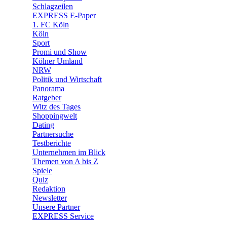
🧩 Spiele
Schlagzeilen
EXPRESS E-Paper
1. FC Köln
Köln
Sport
Promi und Show
Kölner Umland
NRW
Politik und Wirtschaft
Panorama
Ratgeber
Witz des Tages
Shoppingwelt
Dating
Partnersuche
Testberichte
Unternehmen im Blick
Themen von A bis Z
Spiele
Quiz
Redaktion
Newsletter
Unsere Partner
EXPRESS Service