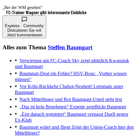
„Bei der WM gesehen“
FC-Trainer Wagner gibt interessante Einblicke
Express · Community
Diskutieren Sie mit
Jetzt kommentieren
Alles zum Thema
Steffen Baumgart
Verwirrung um FC-Coach
Sky zeigt plötzlich Kwasniok
statt Baumgart
Baumgart-Deal ein Fehler?
HSV-Boss: „Vorher wissen
müssen“
Vor Köln-Rückkehr
Chabot-Neuheit! Letztmals unter
Baumgart
Nach Mittelfinger und Rot
Baumgart-Urteil steht fest
„Das ist kein Benehmen“
Experte zerpflückt Baumgart
„Erst danach registriert“
Baumgart verpasst Duell gegen
Ex-Klub
Baumgart wütet und fliegt
Zeigt der Union-Coach hier den
Mittelfinger?