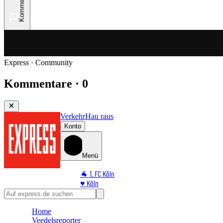
Kommentare
Express · Community
Kommentare · 0
Verkehr
Hau raus
Konto
Menü
🐐 1. FC Köln
♥️ Köln
⭐ Promi
🏆 Sport
Home
🛒 Shoppingwelt
Veedelsreporter