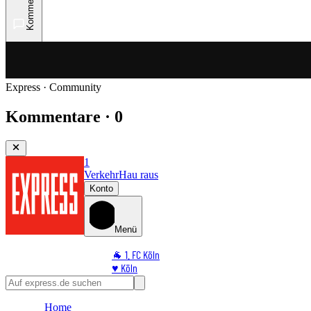
Kommentare
Express · Community
Kommentare · 0
1
Verkehr
Hau raus
Konto
Menü
🐐 1. FC Köln
♥️ Köln
⭐ Promi
🏆 Sport
Home