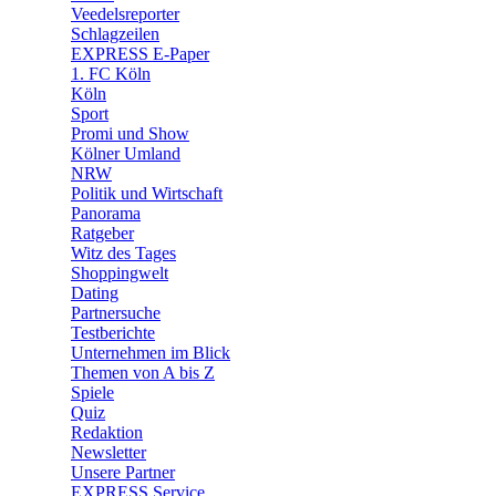
🛒 Shoppingwelt
Veedelsreporter
🧩 Spiele
Schlagzeilen
EXPRESS E-Paper
1. FC Köln
Köln
Sport
Promi und Show
Kölner Umland
NRW
Politik und Wirtschaft
Panorama
Ratgeber
Witz des Tages
Shoppingwelt
Dating
Partnersuche
Testberichte
Unternehmen im Blick
Themen von A bis Z
Spiele
Quiz
Redaktion
Newsletter
Unsere Partner
EXPRESS Service