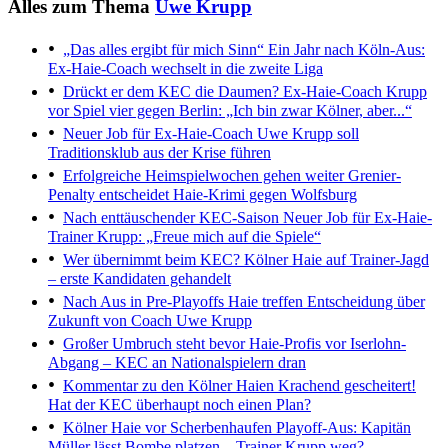
Alles zum Thema
Uwe Krupp
„Das alles ergibt für mich Sinn“
Ein Jahr nach Köln-Aus:
Ex-Haie-Coach wechselt in die zweite Liga
Drückt er dem KEC die Daumen?
Ex-Haie-Coach Krupp
vor Spiel vier gegen Berlin: „Ich bin zwar Kölner, aber...“
Neuer Job für Ex-Haie-Coach
Uwe Krupp soll
Traditionsklub aus der Krise führen
Erfolgreiche Heimspielwochen gehen weiter
Grenier-
Penalty entscheidet Haie-Krimi gegen Wolfsburg
Nach enttäuschender KEC-Saison
Neuer Job für Ex-Haie-
Trainer Krupp: „Freue mich auf die Spiele“
Wer übernimmt beim KEC?
Kölner Haie auf Trainer-Jagd
– erste Kandidaten gehandelt
Nach Aus in Pre-Playoffs
Haie treffen Entscheidung über
Zukunft von Coach Uwe Krupp
Großer Umbruch steht bevor
Haie-Profis vor Iserlohn-
Abgang – KEC an Nationalspielern dran
Kommentar zu den Kölner Haien
Krachend gescheitert!
Hat der KEC überhaupt noch einen Plan?
Kölner Haie vor Scherbenhaufen
Playoff-Aus: Kapitän
Müller lässt Bombe platzen – Trainer Krupp weg?