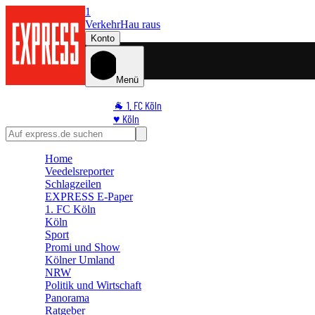
1
Verkehr
Hau raus
Konto
Menü
🐐 1. FC Köln
♥️ Köln
⭐ Promi
🏆 Sport
Home
🛒 Shoppingwelt
Veedelsreporter
🧩 Spiele
Schlagzeilen
EXPRESS E-Paper
1. FC Köln
Köln
Sport
Promi und Show
Kölner Umland
NRW
Politik und Wirtschaft
Panorama
Ratgeber