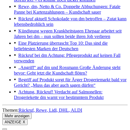
Rewe, dm, Netto & Co.
Doppelte Abbuchungen: Fatale
Panne bei Kartenzahlungen – Kundschaft sauer
Rückruf aktuell
Schokolade von dm betroffen – Zutat kann
lebensbedrohlich sein
Kündigung wegen Krankheitstagen
Ehepaar arbeitet seit
Jahren bei dm – nun sollten beide ihren Job verlieren
Eine Platzierung überrascht
Top 10: Das sind die
beliebtesten Marken der Deutschen
Rückruf bei dm
Achtung: Pflegeprodukt auf keinen Fall
verwenden
„Angriff“ auf dm und Rossmann
Große Änderung steht
bevor: Geht jetzt die Kundschaft flöten?
Begriff auf Produkt sorgt für Ärger
Drogeriemarkt bald vor
Gericht? „Muss das aber auch sagen dürfen“
Achtung, Rückruf!
Verdacht auf Salmonellen:
Drogeriekette dm warnt vor bestimmtem Produkt
Themen:
Rückruf
Rewe
Lidl
DHL
ALDI
Mehr anzeigen
ANZEIGE X