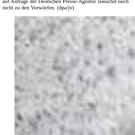
auf Anfrage der Deutschen Presse-Agentur zunächst noch
nicht zu den Vorwürfen. (dpa/jv)