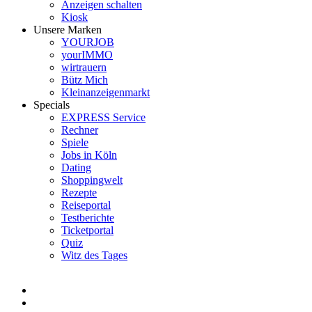
Anzeigen schalten
Kiosk
Unsere Marken
YOURJOB
yourIMMO
wirtrauern
Bütz Mich
Kleinanzeigenmarkt
Specials
EXPRESS Service
Rechner
Spiele
Jobs in Köln
Dating
Shoppingwelt
Rezepte
Reiseportal
Testberichte
Ticketportal
Quiz
Witz des Tages