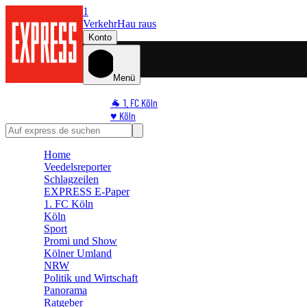
1
Verkehr
Hau raus
Konto
Menü
🐐 1. FC Köln
♥️ Köln
⭐ Promi
🏆 Sport
Home
🛒 Shoppingwelt
Veedelsreporter
🧩 Spiele
Schlagzeilen
EXPRESS E-Paper
1. FC Köln
Köln
Sport
Promi und Show
Kölner Umland
NRW
Politik und Wirtschaft
Panorama
Ratgeber