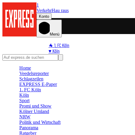
1
Verkehr
Hau raus
Konto
Menü
🐐 1. FC Köln
♥️ Köln
⭐ Promi
🏆 Sport
Home
🛒 Shoppingwelt
Veedelsreporter
🧩 Spiele
Schlagzeilen
EXPRESS E-Paper
1. FC Köln
Köln
Sport
Promi und Show
Kölner Umland
NRW
Politik und Wirtschaft
Panorama
Ratgeber