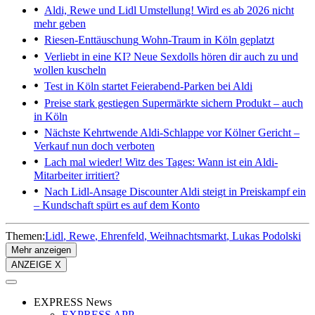
Aldi, Rewe und Lidl
Umstellung! Wird es ab 2026 nicht
mehr geben
Riesen-Enttäuschung
Wohn-Traum in Köln geplatzt
Verliebt in eine KI?
Neue Sexdolls hören dir auch zu und
wollen kuscheln
Test in Köln startet
Feierabend-Parken bei Aldi
Preise stark gestiegen
Supermärkte sichern Produkt – auch
in Köln
Nächste Kehrtwende
Aldi-Schlappe vor Kölner Gericht –
Verkauf nun doch verboten
Lach mal wieder!
Witz des Tages: Wann ist ein Aldi-
Mitarbeiter irritiert?
Nach Lidl-Ansage
Discounter Aldi steigt in Preiskampf ein
– Kundschaft spürt es auf dem Konto
Themen:
Lidl
Rewe
Ehrenfeld
Weihnachtsmarkt
Lukas Podolski
Mehr anzeigen
ANZEIGE X
EXPRESS News
EXPRESS APP