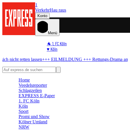
1
Verkehr
Hau raus
Konto
Menü
🐐 1. FC Köln
♥️ Köln
⭐ Promi
ten lassen
+++ EILMELDUNG +++
Rettungs-Drama am Rhein
Mann w
🏆 Sport
🛒 Shoppingwelt
🧩 Spiele
Home
Veedelsreporter
Schlagzeilen
EXPRESS E-Paper
1. FC Köln
Köln
Sport
Promi und Show
Kölner Umland
NRW