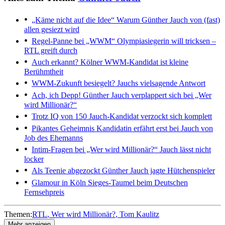
„Käme nicht auf die Idee“
Warum Günther Jauch von (fast)
allen gesiezt wird
Regel-Panne bei „WWM“
Olympiasiegerin will tricksen –
RTL greift durch
Auch erkannt?
Kölner WWM-Kandidat ist kleine
Berühmtheit
WWM-Zukunft besiegelt?
Jauchs vielsagende Antwort
Ach, ich Depp!
Günther Jauch verplappert sich bei „Wer
wird Millionär?“
Trotz IQ von 150
Jauch-Kandidat verzockt sich komplett
Pikantes Geheimnis
Kandidatin erfährt erst bei Jauch von
Job des Ehemanns
Intim-Fragen bei „Wer wird Millionär?“
Jauch lässt nicht
locker
Als Teenie abgezockt
Günther Jauch jagte Hütchenspieler
Glamour in Köln
Sieges-Taumel beim Deutschen
Fernsehpreis
Themen:
RTL
Wer wird Millionär?
Tom Kaulitz
Mehr anzeigen