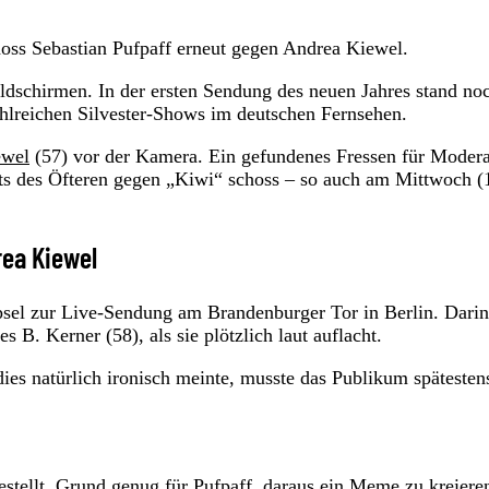
choss Sebastian Pufpaff erneut gegen Andrea Kiewel.
ldschirmen. In der ersten Sendung des neuen Jahres stand no
ahlreichen Silvester-Shows im deutschen Fernsehen.
ewel
(57) vor der Kamera. Ein gefundenes Fressen für Modera
its des Öfteren gegen „Kiwi“ schoss – so auch am Mittwoch (
rea Kiewel
psel zur Live-Sendung am Brandenburger Tor in Berlin. Darin
B. Kerner (58), als sie plötzlich laut auflacht.
ies natürlich ironisch meinte, musste das Publikum spätesten
stellt. Grund genug für Pufpaff, daraus ein Meme zu kreiere