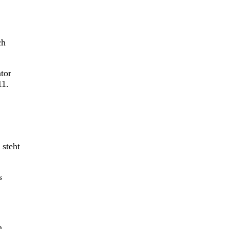
ch
tor
11.
 steht
s
n.