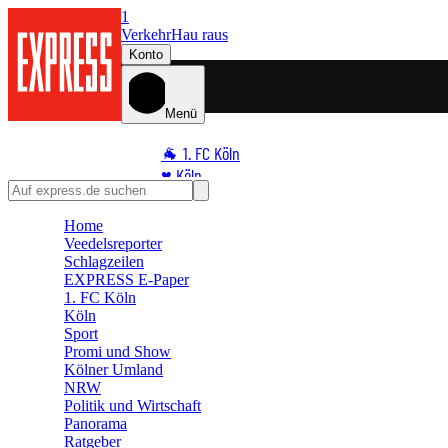
1
Verkehr
Hau raus
Konto
Menü
🐐 1. FC Köln
♥️ Köln
⭐ Promi
Home
🏆 Sport
Veedelsreporter
🛒 Shoppingwelt
Schlagzeilen
🧩 Spiele
EXPRESS E-Paper
1. FC Köln
Köln
Sport
Promi und Show
Kölner Umland
NRW
Politik und Wirtschaft
Panorama
Ratgeber