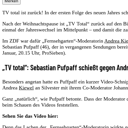
Merken
TV total ist zurück! In der ersten Folge des neuen Jahres s
Nach der Weihnachtspause ist „TV Total“ zurück auf den Bi
einmal der Jahreswechsel im Mittelpunkt – und damit die z
Im ZDF war dafür „Fernsehgarten“-Moderatorin
Andrea Ki
Sebastian Pufpaff (46), der in vergangenen Sendungen bere
Januar, 20.15 Uhr, ProSieben).
„TV total“: Sebastian Pufpaff schießt gegen And
Besonders angetan hatte es Puffpaff ein kurzer Video-Schni
Andrea
Kiewel
an Silvester mit ihrem Co-Moderator Johannes 
Ganz „natürlich“, wie Pufpaff betonte. Dass der Moderator d
beim Schauen des Videos feststellen.
Sehen Sie das Video hier:
Denn das Lachen der „Fernsehgarten“-Moderatorin wirkte ge