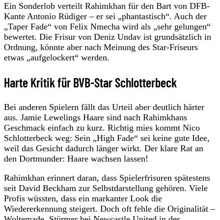
Ein Sonderlob verteilt Rahimkhan für den Bart von DFB-
Kante Antonio Rüdiger – er sei „phantastisch“. Auch der
„Taper Fade“ von Felix Nmecha wird als „sehr gelungen“
bewertet. Die Frisur von Deniz Undav ist grundsätzlich in
Ordnung, könnte aber nach Meinung des Star-Friseurs
etwas „aufgelockert“ werden.
Harte Kritik für BVB-Star Schlotterbeck
Bei anderen Spielern fällt das Urteil aber deutlich härter
aus. Jamie Lewelings Haare sind nach Rahimkhans
Geschmack einfach zu kurz. Richtig mies kommt Nico
Schlotterbeck weg: Sein „High Fade“ sei keine gute Idee,
weil das Gesicht dadurch länger wirkt. Der klare Rat an
den Dortmunder: Haare wachsen lassen!
Rahimkhan erinnert daran, dass Spielerfrisuren spätestens
seit David Beckham zur Selbstdarstellung gehören. Viele
Profis wüssten, dass ein markanter Look die
Wiedererkennung steigert. Doch oft fehle die Originalität –
Woltemade, Stürmer bei Newcastle United in der