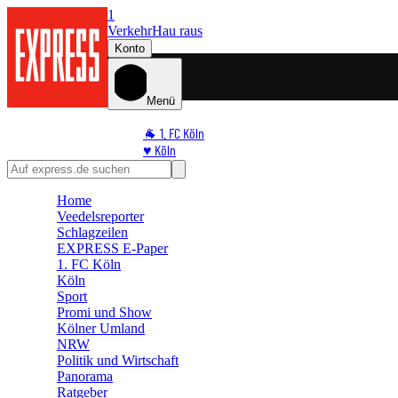
1
Verkehr
Hau raus
Konto
Menü
🐐 1. FC Köln
♥️ Köln
⭐ Promi
🏆 Sport
Home
🛒 Shoppingwelt
Veedelsreporter
🧩 Spiele
Schlagzeilen
EXPRESS E-Paper
1. FC Köln
Köln
Sport
Promi und Show
Kölner Umland
NRW
Politik und Wirtschaft
Panorama
Ratgeber