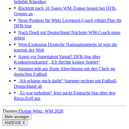
beliebte Klassiker
Rücktritt nach 18 Tagen
WM-Trainer heuert bei DFB-
Gegner an
Neue Position für Wirtz
Liverpool-Coach erklärt Plan für
DFB-Star
Nach Duell mit Deutschland
Nächster WM-Coach muss
gehen
Wert-Explosion
Deutsche Nationalspielerin ist jetzt die
teuerste der Welt
Angst vor Supertalent Yamal?
DFB-Star über
Konkurrenzkampf: „Ich fürchte keinen Spieler“
Sammer teilt aus
Harte Abrechnung mit den Chefs im
deutschen Fußball
„Ich schäme mich dafür“
Sammer rechnet mit Fußball-
Deutschland ab
„Es war turbulent“
Jetzt packt Eintracht-Star über den
Riera-Zoff aus
Themen:
Florian Wirtz
WM 2026
Mehr anzeigen
ANZEIGE X