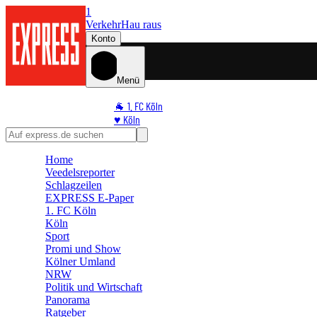
1
Verkehr
Hau raus
Konto
Menü
🐐 1. FC Köln
♥️ Köln
⭐ Promi
🏆 Sport
Home
🛒 Shoppingwelt
Veedelsreporter
🧩 Spiele
Schlagzeilen
EXPRESS E-Paper
1. FC Köln
Köln
Sport
Promi und Show
Kölner Umland
NRW
Politik und Wirtschaft
Panorama
Ratgeber