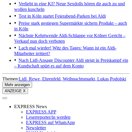
Verliebt in eine KI?
Neue Sexdolls hören dir auch zu und
wollen kuscheln
Test in Köln startet
Feierabend-Parken bei Aldi
Preise stark gestiegen
Supermärkte sichern Produkt – auch
in Köln
Nächste Kehrtwende
Aldi-Schlappe vor Kölner Gericht –
Verkauf nun doch verboten
Lach mal wieder!
Witz des Tages: Wann ist ein Aldi-
Mitarbeiter irritiert?
Nach Lidl-Ansage
Discounter Aldi steigt in Preiskampf ein
– Kundschaft spürt es auf dem Konto
Themen:
Lidl
Rewe
Ehrenfeld
Weihnachtsmarkt
Lukas Podolski
Mehr anzeigen
ANZEIGE X
EXPRESS News
EXPRESS APP
Leserreporter/in werden
EXPRESS auf WhatsApp
Newsletter