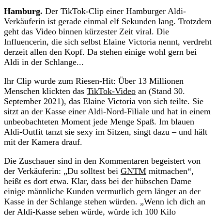
Hamburg.
Der TikTok-Clip einer Hamburger Aldi-
Verkäuferin ist gerade einmal elf Sekunden lang. Trotzdem
geht das Video binnen kürzester Zeit viral. Die
Influencerin, die sich selbst Elaine Victoria nennt, verdreht
derzeit allen den Kopf. Da stehen einige wohl gern bei
Aldi in der Schlange...
Ihr Clip wurde zum Riesen-Hit: Über 13 Millionen
Menschen klickten das
TikTok-Video
an (Stand 30.
September 2021), das Elaine Victoria von sich teilte. Sie
sitzt an der Kasse einer Aldi-Nord-Filiale und hat in einem
unbeobachteten Moment jede Menge Spaß. Im blauen
Aldi-Outfit tanzt sie sexy im Sitzen, singt dazu – und hält
mit der Kamera drauf.
Die Zuschauer sind in den Kommentaren begeistert von
der Verkäuferin: „Du solltest bei
GNTM
mitmachen“,
heißt es dort etwa. Klar, dass bei der hübschen Dame
einige männliche Kunden vermutlich gern länger an der
Kasse in der Schlange stehen würden. „Wenn ich dich an
der Aldi-Kasse sehen würde, würde ich 100 Kilo