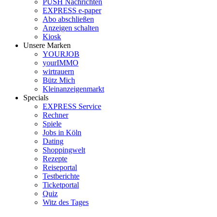
PUSH Nachrichten
EXPRESS e-paper
Abo abschließen
Anzeigen schalten
Kiosk
Unsere Marken
YOURJOB
yourIMMO
wirtrauern
Bütz Mich
Kleinanzeigenmarkt
Specials
EXPRESS Service
Rechner
Spiele
Jobs in Köln
Dating
Shoppingwelt
Rezepte
Reiseportal
Testberichte
Ticketportal
Quiz
Witz des Tages