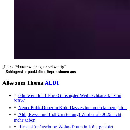
„Letzte Monate waren ganz schwierig“
Schlagerstar packt über Depressionen aus
Alles zum Thema
ALDI
Glühwein für 1 Euro
Günstigster Weihnachtsmarkt ist in
NRW
Neuer Poldi-Döner in Köln
Dass es hier noch keinen gab...
Aldi, Rewe und Lidl
Umstellung! Wird es ab 2026 nicht
mehr geben
Riesen-Enttäuschung
Wohn-Traum in Köln geplatzt