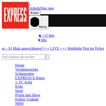
1
Verkehr
Hau raus
Konto
Menü
🐐 1. FC Köln
♥️ Köln
⭐ Promi
a angeschlagen?
+++ LIVE +++
Highlight-Test im Ticker
FC will erneu
🏆 Sport
🛒 Shoppingwelt
🧩 Spiele
Home
Veedelsreporter
Schlagzeilen
EXPRESS E-Paper
1. FC Köln
Köln
Sport
Promi und Show
Kölner Umland
NRW