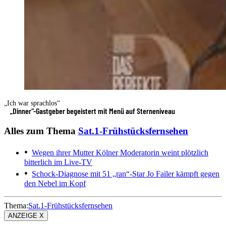
„Ich war sprachlos“
„Dinner“-Gastgeber begeistert mit Menü auf Sterneniveau
Alles zum Thema
Sat.1-Frühstücksfernsehen
Wegen ihrer Mutter
Kölner Moderatorin weint plötzlich
bitterlich im Live-TV
Schock-Diagnose mit 51
„ran“-Star Jo Failer kämpft gegen
den Nebel im Kopf
Thema:
Sat.1-Frühstücksfernsehen
ANZEIGE X