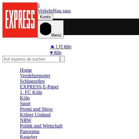
1
Verkehr
Hau raus
Konto
Menü
🐐 1. FC Köln
♥️ Köln
⭐ Promi
🏆 Sport
Home
🛒 Shoppingwelt
Veedelsreporter
🧩 Spiele
Schlagzeilen
EXPRESS E-Paper
1. FC Köln
Köln
Sport
Promi und Show
Kölner Umland
NRW
Politik und Wirtschaft
Panorama
Ratgeber