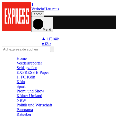
1
Verkehr
Hau raus
Konto
Menü
🐐 1. FC Köln
♥️ Köln
⭐ Promi
🏆 Sport
Home
🛒 Shoppingwelt
Veedelsreporter
🧩 Spiele
Schlagzeilen
EXPRESS E-Paper
1. FC Köln
Köln
Sport
Promi und Show
Kölner Umland
NRW
Politik und Wirtschaft
Panorama
Ratgeber