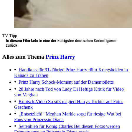
TV-Tipp
In diesem Film kehrte eine der kultigsten deutschen Serienfiguren
zurück
Alles zum Thema
Prinz Harry
Handkuss für 91-Jährige
Prinz Harry rührt Kriegshelden in
Kanada zu Tränen
Prinz Harry
Schock-Moment auf der Damentoilette
28 Jahre nach Tod von Lady Di
Heftige Kritik für Video
von Meghan
Knutsch-Video
So süß reagiert Harrys Tochter auf Foto-
Geschenk
„Entsetzlich!“
Meghan Markle sorgt für riesige Wut bei
Fans von Prinzessin Diana
Seitenhieb für König Charles
Bei diesen Fotos werden
Erinnerungen an Prinzessin Diana wach