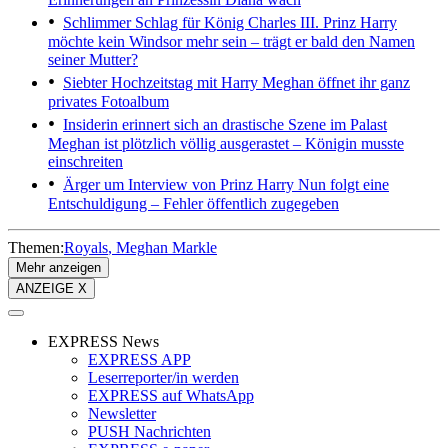
Schlimmer Schlag für König Charles III.
Prinz Harry
möchte kein Windsor mehr sein – trägt er bald den Namen
seiner Mutter?
Siebter Hochzeitstag mit Harry
Meghan öffnet ihr ganz
privates Fotoalbum
Insiderin erinnert sich an drastische Szene im Palast
Meghan ist plötzlich völlig ausgerastet – Königin musste
einschreiten
Ärger um Interview von Prinz Harry
Nun folgt eine
Entschuldigung – Fehler öffentlich zugegeben
Themen:
Royals
Meghan Markle
Mehr anzeigen
ANZEIGE X
EXPRESS News
EXPRESS APP
Leserreporter/in werden
EXPRESS auf WhatsApp
Newsletter
PUSH Nachrichten