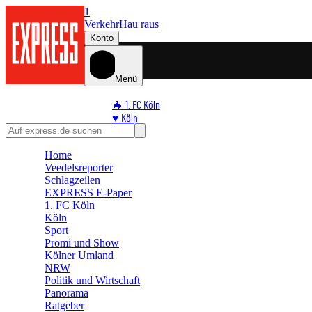
1
Verkehr
Hau raus
Konto
Menü
🐐 1. FC Köln
♥️ Köln
⭐ Promi
🏆 Sport
Home
Veedelsreporter
🛒 Shoppingwelt
Schlagzeilen
🧩 Spiele
EXPRESS E-Paper
1. FC Köln
Köln
Sport
Promi und Show
Kölner Umland
NRW
Politik und Wirtschaft
Panorama
Ratgeber