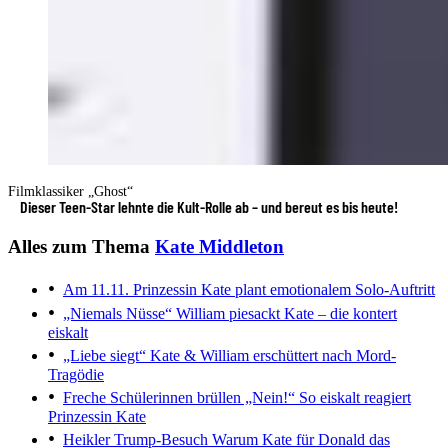
Filmklassiker „Ghost“
Dieser Teen-Star lehnte die Kult-Rolle ab – und bereut es bis heute!
Alles zum Thema
Kate Middleton
Am 11.11.
Prinzessin Kate plant emotionalem Solo-Auftritt
„Niemals Nüsse“
William piesackt Kate – die kontert
eiskalt
„Liebe siegt“
Kate & William erschüttert nach Mord-
Tragödie
Freche Schülerinnen brüllen „Nein!“
So eiskalt reagiert
Prinzessin Kate
Heikler Trump-Besuch
Warum Kate für Donald das