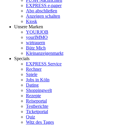
PUSH Nachrichten
EXPRESS e-paper
Abo abschließen
Anzeigen schalten
Kiosk
Unsere Marken
YOURJOB
yourIMMO
wirtrauern
Bütz Mich
Kleinanzeigenmarkt
Specials
EXPRESS Service
Rechner
Spiele
Jobs in Köln
Dating
Shoppingwelt
Rezepte
Reiseportal
Testberichte
Ticketportal
Quiz
Witz des Tages