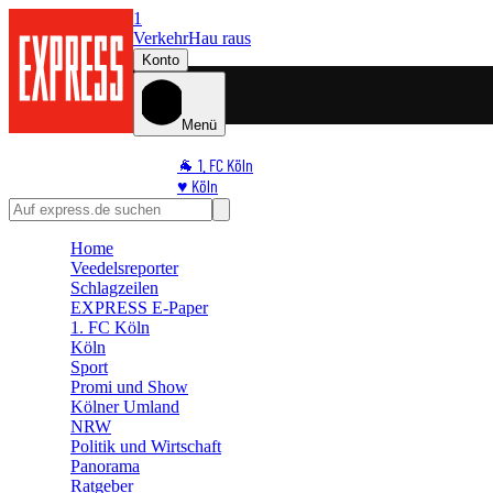
1
Verkehr
Hau raus
Konto
Menü
🐐 1. FC Köln
♥️ Köln
⭐ Promi
🏆 Sport
Home
🛒 Shoppingwelt
Veedelsreporter
🧩 Spiele
Schlagzeilen
EXPRESS E-Paper
1. FC Köln
Köln
Sport
Promi und Show
Kölner Umland
NRW
Politik und Wirtschaft
Panorama
Ratgeber