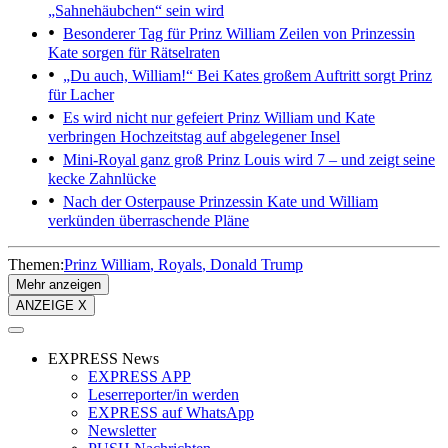
„Sahnehäubchen“ sein wird
Besonderer Tag für Prinz William
Zeilen von Prinzessin
Kate sorgen für Rätselraten
„Du auch, William!“
Bei Kates großem Auftritt sorgt Prinz
für Lacher
Es wird nicht nur gefeiert
Prinz William und Kate
verbringen Hochzeitstag auf abgelegener Insel
Mini-Royal ganz groß
Prinz Louis wird 7 – und zeigt seine
kecke Zahnlücke
Nach der Osterpause
Prinzessin Kate und William
verkünden überraschende Pläne
Themen:
Prinz William
Royals
Donald Trump
Mehr anzeigen
ANZEIGE X
EXPRESS News
EXPRESS APP
Leserreporter/in werden
EXPRESS auf WhatsApp
Newsletter