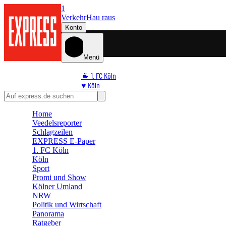
1
Verkehr
Hau raus
Konto
Menü
🐐 1. FC Köln
♥️ Köln
⭐ Promi
🏆 Sport
Home
🛒 Shoppingwelt
Veedelsreporter
🧩 Spiele
Schlagzeilen
EXPRESS E-Paper
1. FC Köln
Köln
Sport
Promi und Show
Kölner Umland
NRW
Politik und Wirtschaft
Panorama
Ratgeber