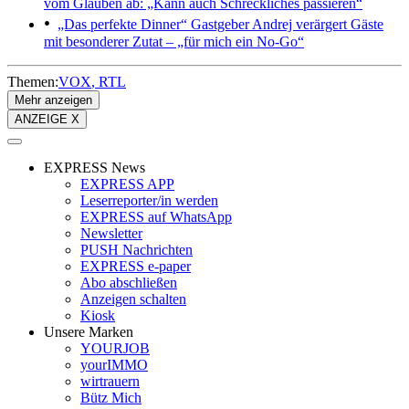
vom Glauben ab: „Kann auch Schreckliches passieren“
„Das perfekte Dinner“
Gastgeber Andrej verärgert Gäste
mit besonderer Zutat – „für mich ein No-Go“
Themen:
VOX
RTL
Mehr anzeigen
ANZEIGE X
EXPRESS News
EXPRESS APP
Leserreporter/in werden
EXPRESS auf WhatsApp
Newsletter
PUSH Nachrichten
EXPRESS e-paper
Abo abschließen
Anzeigen schalten
Kiosk
Unsere Marken
YOURJOB
yourIMMO
wirtrauern
Bütz Mich