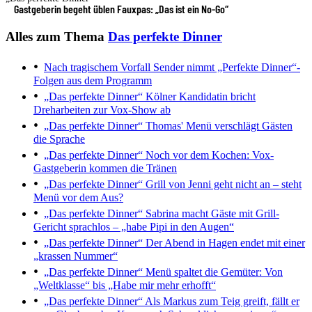
Gastgeberin begeht üblen Fauxpas: „Das ist ein No-Go“
Alles zum Thema
Das perfekte Dinner
Nach tragischem Vorfall
Sender nimmt „Perfekte Dinner“-
Folgen aus dem Programm
„Das perfekte Dinner“
Kölner Kandidatin bricht
Dreharbeiten zur Vox-Show ab
„Das perfekte Dinner“
Thomas' Menü verschlägt Gästen
die Sprache
„Das perfekte Dinner“
Noch vor dem Kochen: Vox-
Gastgeberin kommen die Tränen
„Das perfekte Dinner“
Grill von Jenni geht nicht an – steht
Menü vor dem Aus?
„Das perfekte Dinner“
Sabrina macht Gäste mit Grill-
Gericht sprachlos – „habe Pipi in den Augen“
„Das perfekte Dinner“
Der Abend in Hagen endet mit einer
„krassen Nummer“
„Das perfekte Dinner“
Menü spaltet die Gemüter: Von
„Weltklasse“ bis „Habe mir mehr erhofft“
„Das perfekte Dinner“
Als Markus zum Teig greift, fällt er