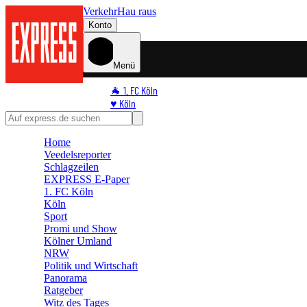
Verkehr
Hau raus
Konto
Menü
🐐 1. FC Köln
♥️ Köln
⭐ Promi
🏆 Sport
Home
🛒 Shoppingwelt
Veedelsreporter
🧩 Spiele
Schlagzeilen
EXPRESS E-Paper
1. FC Köln
Köln
Sport
Promi und Show
Kölner Umland
NRW
Politik und Wirtschaft
Panorama
Ratgeber
Witz des Tages