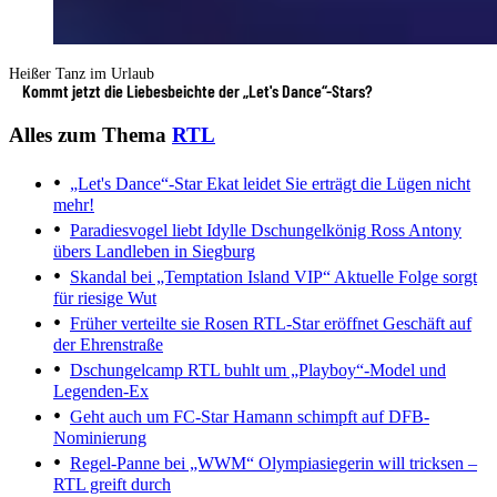
Heißer Tanz im Urlaub
Kommt jetzt die Liebesbeichte der „Let's Dance“-Stars?
Alles zum Thema
RTL
„Let's Dance“-Star Ekat leidet
Sie erträgt die Lügen nicht
mehr!
Paradiesvogel liebt Idylle
Dschungelkönig Ross Antony
übers Landleben in Siegburg
Skandal bei „Temptation Island VIP“
Aktuelle Folge sorgt
für riesige Wut
Früher verteilte sie Rosen
RTL-Star eröffnet Geschäft auf
der Ehrenstraße
Dschungelcamp
RTL buhlt um „Playboy“-Model und
Legenden-Ex
Geht auch um FC-Star
Hamann schimpft auf DFB-
Nominierung
Regel-Panne bei „WWM“
Olympiasiegerin will tricksen –
RTL greift durch