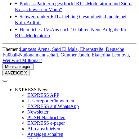
Podcast-Partnerin geschockt
RTL-Moderatorin und Sido-
Ex: „Ich war ein Mann“
Schwerkranker RTL-Liebling
Gesundheits-Update bei
Köln-Auftritt
Heimliches TV-Aus nach 10 Jahren
Neue Aufgabe für
RTL-Moderatorin
Themen:
Lanxess-Arena
Said El Mala
Ehrenstraße
Deutsche
Fußball-Nationalmannschaft
Günther Jauch
Ekaterina Leonova
Wer wird Millionär?
Mehr anzeigen
ANZEIGE X
EXPRESS News
EXPRESS APP
Leserreporter/in werden
EXPRESS auf WhatsApp
Newsletter
PUSH Nachrichten
EXPRESS e-paper
Abo abschließen
Anzeigen schalten