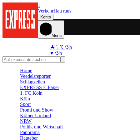
1
Verkehr
Hau raus
Konto
Menü
🐐 1. FC Köln
♥️ Köln
⭐ Promi
🏆 Sport
Home
🛒 Shoppingwelt
Veedelsreporter
🧩 Spiele
Schlagzeilen
EXPRESS E-Paper
1. FC Köln
Köln
Sport
Promi und Show
Kölner Umland
NRW
Politik und Wirtschaft
Panorama
Ratgeber