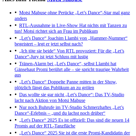
Motsi Mabuse ohne Perücke
„Let’s Dance“-Star mal ganz
anders
RTL-Ausnahme in Live-Show
Hat nichts mit Tanzen zu
tun! Motsi richtet sich an Frau im Publikum
„Let’s Dance“
Joachim Llambi von „Hammer-Nummer“
begeistert – legt er jetzt selbst nach?
„Ich töte sie beide“
Von RTL provoziert: Für die „Let’s
Dance“-Jury ist jetzt Schluss mit lustig
Tränen-Alarm bei „Let's Dance“, selbst Llambi hat
Gänsehaut
Promi berührt alle – sie spricht traurige Wahrheit
aus
„Let’s Dance“
Doppelte Panne mitten in der Show,
plötzlich fängt das Publikum an zu grölen
Das wollte sie gar nicht
„Let’s Dance“: Das TV-Studio
lacht nach Aktion von Motsi Mabuse
Nur noch Buhrufe im TV-Studio
Schmerzhaftes „Let’s
Dance“-Erlebnis – „und du lachst noch drüber“
„Let's Dance“ 2025
Es ist offiziell: Das sind die neuen 14
Promis auf der RTL-Tanzfläche
„Let’s Dance“ 2025
Sie ist die erste Promi-Kandidatin der