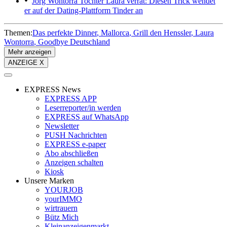
Jörg Wontorra
Tochter Laura verrät: Diesen Trick wendet
er auf der Dating-Plattform Tinder an
Themen:
Das perfekte Dinner
Mallorca
Grill den Henssler
Laura
Wontorra
Goodbye Deutschland
Mehr anzeigen
ANZEIGE X
EXPRESS News
EXPRESS APP
Leserreporter/in werden
EXPRESS auf WhatsApp
Newsletter
PUSH Nachrichten
EXPRESS e-paper
Abo abschließen
Anzeigen schalten
Kiosk
Unsere Marken
YOURJOB
yourIMMO
wirtrauern
Bütz Mich
Kleinanzeigenmarkt