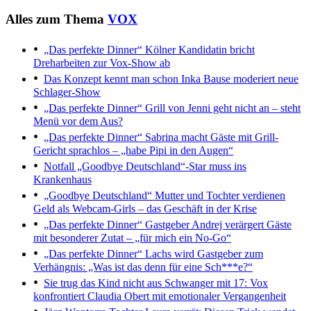
Alles zum Thema
VOX
„Das perfekte Dinner“
Kölner Kandidatin bricht
Dreharbeiten zur Vox-Show ab
Das Konzept kennt man schon
Inka Bause moderiert neue
Schlager-Show
„Das perfekte Dinner“
Grill von Jenni geht nicht an – steht
Menü vor dem Aus?
„Das perfekte Dinner“
Sabrina macht Gäste mit Grill-
Gericht sprachlos – „habe Pipi in den Augen“
Notfall
„Goodbye Deutschland“-Star muss ins
Krankenhaus
„Goodbye Deutschland“
Mutter und Tochter verdienen
Geld als Webcam-Girls – das Geschäft in der Krise
„Das perfekte Dinner“
Gastgeber Andrej verärgert Gäste
mit besonderer Zutat – „für mich ein No-Go“
„Das perfekte Dinner“
Lachs wird Gastgeber zum
Verhängnis: „Was ist das denn für eine Sch***e?“
Sie trug das Kind nicht aus
Schwanger mit 17: Vox
konfrontiert Claudia Obert mit emotionaler Vergangenheit