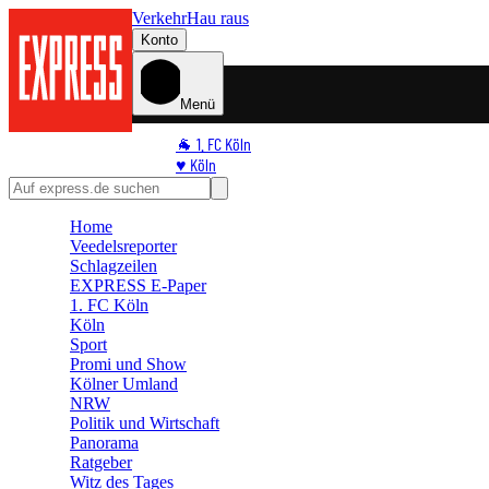
Verkehr
Hau raus
Konto
Menü
🐐 1. FC Köln
♥️ Köln
⭐ Promi
🏆 Sport
Home
🛒 Shoppingwelt
Veedelsreporter
🧩 Spiele
Schlagzeilen
EXPRESS E-Paper
1. FC Köln
Köln
Sport
Promi und Show
Kölner Umland
NRW
Politik und Wirtschaft
Panorama
Ratgeber
Witz des Tages