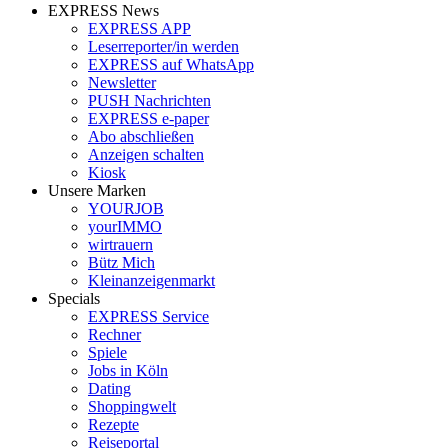
EXPRESS News
EXPRESS APP
Leserreporter/in werden
EXPRESS auf WhatsApp
Newsletter
PUSH Nachrichten
EXPRESS e-paper
Abo abschließen
Anzeigen schalten
Kiosk
Unsere Marken
YOURJOB
yourIMMO
wirtrauern
Bütz Mich
Kleinanzeigenmarkt
Specials
EXPRESS Service
Rechner
Spiele
Jobs in Köln
Dating
Shoppingwelt
Rezepte
Reiseportal