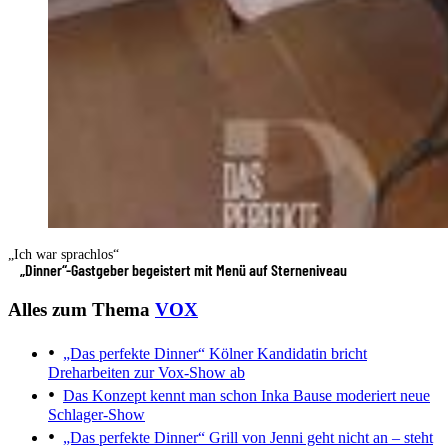
„Ich war sprachlos“
„Dinner“-Gastgeber begeistert mit Menü auf Sterneniveau
Alles zum Thema
VOX
„Das perfekte Dinner“
Kölner Kandidatin bricht
Dreharbeiten zur Vox-Show ab
Das Konzept kennt man schon
Inka Bause moderiert neue
Schlager-Show
„Das perfekte Dinner“
Grill von Jenni geht nicht an – steht