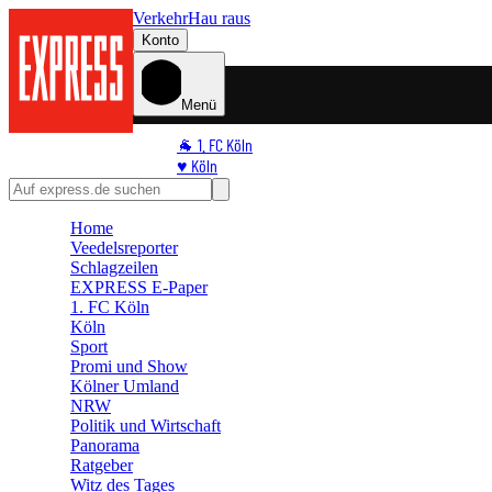
Verkehr
Hau raus
Konto
Menü
🐐 1. FC Köln
♥️ Köln
⭐ Promi
🏆 Sport
Home
🛒 Shoppingwelt
Veedelsreporter
🧩 Spiele
Schlagzeilen
EXPRESS E-Paper
1. FC Köln
Köln
Sport
Promi und Show
Kölner Umland
NRW
Politik und Wirtschaft
Panorama
Ratgeber
Witz des Tages