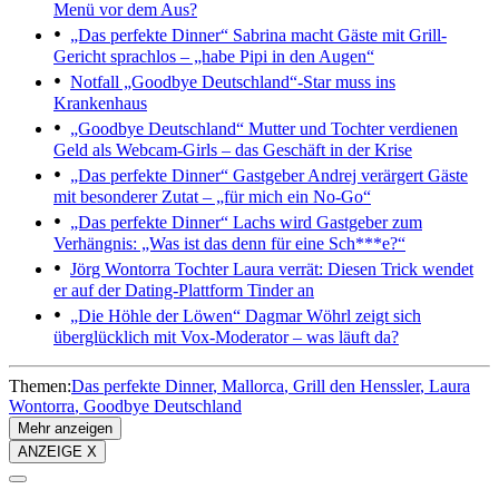
Menü vor dem Aus?
„Das perfekte Dinner“
Sabrina macht Gäste mit Grill-
Gericht sprachlos – „habe Pipi in den Augen“
Notfall
„Goodbye Deutschland“-Star muss ins
Krankenhaus
„Goodbye Deutschland“
Mutter und Tochter verdienen
Geld als Webcam-Girls – das Geschäft in der Krise
„Das perfekte Dinner“
Gastgeber Andrej verärgert Gäste
mit besonderer Zutat – „für mich ein No-Go“
„Das perfekte Dinner“
Lachs wird Gastgeber zum
Verhängnis: „Was ist das denn für eine Sch***e?“
Jörg Wontorra
Tochter Laura verrät: Diesen Trick wendet
er auf der Dating-Plattform Tinder an
„Die Höhle der Löwen“
Dagmar Wöhrl zeigt sich
überglücklich mit Vox-Moderator – was läuft da?
Themen:
Das perfekte Dinner
Mallorca
Grill den Henssler
Laura
Wontorra
Goodbye Deutschland
Mehr anzeigen
ANZEIGE X