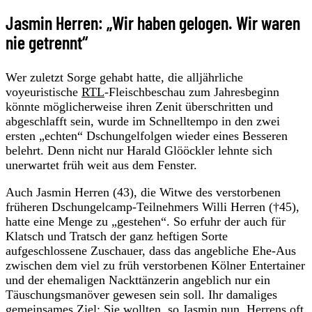
Jasmin Herren: „Wir haben gelogen. Wir waren
nie getrennt“
Wer zuletzt Sorge gehabt hatte, die alljährliche
voyeuristische
RTL
-Fleischbeschau zum Jahresbeginn
könnte möglicherweise ihren Zenit überschritten und
abgeschlafft sein, wurde im Schnelltempo in den zwei
ersten „echten“ Dschungelfolgen wieder eines Besseren
belehrt. Denn nicht nur Harald Glööckler lehnte sich
unerwartet früh weit aus dem Fenster.
Auch Jasmin Herren (43), die Witwe des verstorbenen
früheren Dschungelcamp-Teilnehmers Willi Herren (†45),
hatte eine Menge zu „gestehen“. So erfuhr der auch für
Klatsch und Tratsch der ganz heftigen Sorte
aufgeschlossene Zuschauer, dass das angebliche Ehe-Aus
zwischen dem viel zu früh verstorbenen Kölner Entertainer
und der ehemaligen Nackttänzerin angeblich nur ein
Täuschungsmanöver gewesen sein soll. Ihr damaliges
gemeinsames Ziel: Sie wollten, so Jasmin nun, Herrens oft