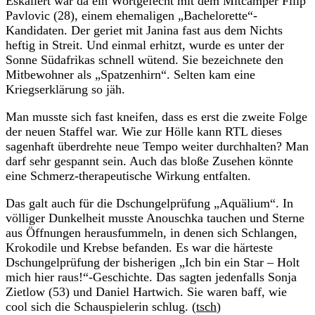
Eskaliert war da ein Wortgefecht mit dem Mitcamper Filip
Pavlovic (28), einem ehemaligen „Bachelorette“-
Kandidaten. Der geriet mit Janina fast aus dem Nichts
heftig in Streit. Und einmal erhitzt, wurde es unter der
Sonne Südafrikas schnell wütend. Sie bezeichnete den
Mitbewohner als „Spatzenhirn“. Selten kam eine
Kriegserklärung so jäh.
Man musste sich fast kneifen, dass es erst die zweite Folge
der neuen Staffel war. Wie zur Hölle kann RTL dieses
sagenhaft überdrehte neue Tempo weiter durchhalten? Man
darf sehr gespannt sein. Auch das bloße Zusehen könnte
eine Schmerz-therapeutische Wirkung entfalten.
Das galt auch für die Dschungelprüfung „Aquälium“. In
völliger Dunkelheit musste Anouschka tauchen und Sterne
aus Öffnungen herausfummeln, in denen sich Schlangen,
Krokodile und Krebse befanden. Es war die härteste
Dschungelprüfung der bisherigen „Ich bin ein Star – Holt
mich hier raus!“-Geschichte. Das sagten jedenfalls Sonja
Zietlow (53) und Daniel Hartwich. Sie waren baff, wie
cool sich die Schauspielerin schlug. (
tsch
)