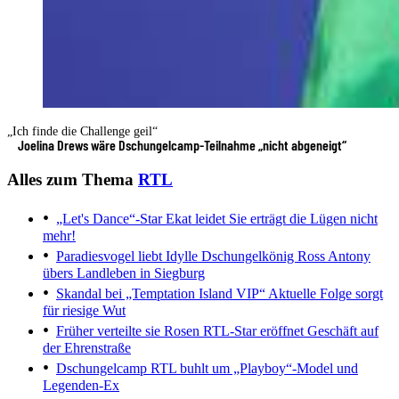
„Ich finde die Challenge geil“
Joelina Drews wäre Dschungelcamp-Teilnahme „nicht abgeneigt“
Alles zum Thema
RTL
„Let's Dance“-Star Ekat leidet
Sie erträgt die Lügen nicht
mehr!
Paradiesvogel liebt Idylle
Dschungelkönig Ross Antony
übers Landleben in Siegburg
Skandal bei „Temptation Island VIP“
Aktuelle Folge sorgt
für riesige Wut
Früher verteilte sie Rosen
RTL-Star eröffnet Geschäft auf
der Ehrenstraße
Dschungelcamp
RTL buhlt um „Playboy“-Model und
Legenden-Ex