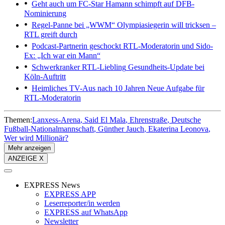
Geht auch um FC-Star
Hamann schimpft auf DFB-
Nominierung
Regel-Panne bei „WWM“
Olympiasiegerin will tricksen –
RTL greift durch
Podcast-Partnerin geschockt
RTL-Moderatorin und Sido-
Ex: „Ich war ein Mann“
Schwerkranker RTL-Liebling
Gesundheits-Update bei
Köln-Auftritt
Heimliches TV-Aus nach 10 Jahren
Neue Aufgabe für
RTL-Moderatorin
Themen:
Lanxess-Arena
Said El Mala
Ehrenstraße
Deutsche
Fußball-Nationalmannschaft
Günther Jauch
Ekaterina Leonova
Wer wird Millionär?
Mehr anzeigen
ANZEIGE X
EXPRESS News
EXPRESS APP
Leserreporter/in werden
EXPRESS auf WhatsApp
Newsletter