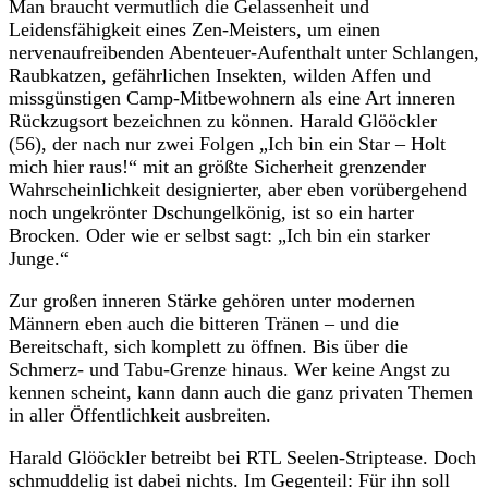
Man braucht vermutlich die Gelassenheit und
Leidensfähigkeit eines Zen-Meisters, um einen
nervenaufreibenden Abenteuer-Aufenthalt unter Schlangen,
Raubkatzen, gefährlichen Insekten, wilden Affen und
missgünstigen Camp-Mitbewohnern als eine Art inneren
Rückzugsort bezeichnen zu können. Harald Glööckler
(56), der nach nur zwei Folgen „Ich bin ein Star – Holt
mich hier raus!“ mit an größte Sicherheit grenzender
Wahrscheinlichkeit designierter, aber eben vorübergehend
noch ungekrönter Dschungelkönig, ist so ein harter
Brocken. Oder wie er selbst sagt: „Ich bin ein starker
Junge.“
Zur großen inneren Stärke gehören unter modernen
Männern eben auch die bitteren Tränen – und die
Bereitschaft, sich komplett zu öffnen. Bis über die
Schmerz- und Tabu-Grenze hinaus. Wer keine Angst zu
kennen scheint, kann dann auch die ganz privaten Themen
in aller Öffentlichkeit ausbreiten.
Harald Glööckler betreibt bei RTL Seelen-Striptease. Doch
schmuddelig ist dabei nichts. Im Gegenteil: Für ihn soll