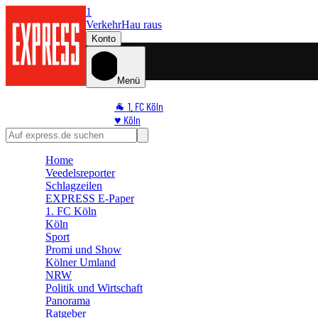
1
Verkehr
Hau raus
Konto
Menü
🐐 1. FC Köln
♥️ Köln
⭐ Promi
🏆 Sport
Home
🛒 Shoppingwelt
Veedelsreporter
🧩 Spiele
Schlagzeilen
EXPRESS E-Paper
1. FC Köln
Köln
Sport
Promi und Show
Kölner Umland
NRW
Politik und Wirtschaft
Panorama
Ratgeber