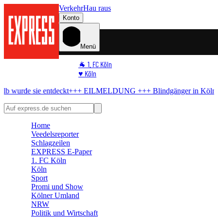
Verkehr
Hau raus
Konto
Menü
🐐 1. FC Köln
♥️ Köln
⭐ Promi
 entdeckt
+++ EILMELDUNG +++
Blindgänger in Köln
Bombe im Rh
🏆 Sport
🛒 Shoppingwelt
🧩 Spiele
Home
Veedelsreporter
Schlagzeilen
EXPRESS E-Paper
1. FC Köln
Köln
Sport
Promi und Show
Kölner Umland
NRW
Politik und Wirtschaft