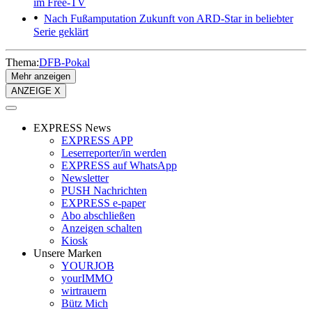
im Free-TV
Nach Fußamputation
Zukunft von ARD-Star in beliebter
Serie geklärt
Thema:
DFB-Pokal
Mehr anzeigen
ANZEIGE X
EXPRESS News
EXPRESS APP
Leserreporter/in werden
EXPRESS auf WhatsApp
Newsletter
PUSH Nachrichten
EXPRESS e-paper
Abo abschließen
Anzeigen schalten
Kiosk
Unsere Marken
YOURJOB
yourIMMO
wirtrauern
Bütz Mich