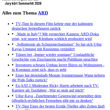
Jury kürt Sommerhit 2026
Alles zum Thema
ARD
TV-Tipp
In diesem Film kehrte eine der kultigsten
deutschen Serienfiguren zurück
„Made in Italy“?
Mit versteckter Kamera: ARD-Doku
zeigt, wie unsere Kleidung wirklich produziert wird
„Selbstironie als Schutzmechanismus“
So hat sich Uğur
Kayas Umgang mit Rassismus verändert
Tränen bei „Immer wieder sonntags“
Unglaubliche
Geschichte von Zuschauerin macht Publikum sprachlos
Investoren scheuen Umbau leerer Büros zu Wohnungen -
in Konstanz zeigt sich, dass es geht
Einer hat dreieinhalb Monate Sommerpause
Wann kehren
die Polit-Talks zurück?
Ex-SAT.1-Moderator Ricky Harris arbeitete nach TV-
Karriere als Taxifahrer
„War so stolz auf mich“
Uğur Kaya
„Zunehmender Gegenwind gegenüber dem
öffentlich-rechtlichen Fernsehen gibt mir zu denken“
TV-Tipp
Einer der besten Erotik-Thriller aller Zeiten läuft