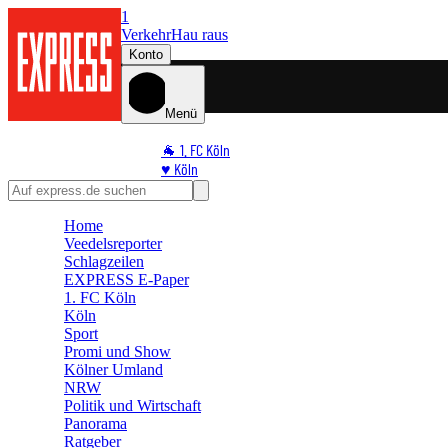
1
Verkehr
Hau raus
Konto
Menü
🐐 1. FC Köln
♥️ Köln
⭐ Promi
🏆 Sport
Home
🛒 Shoppingwelt
Veedelsreporter
🧩 Spiele
Schlagzeilen
EXPRESS E-Paper
1. FC Köln
Köln
Sport
Promi und Show
Kölner Umland
NRW
Politik und Wirtschaft
Panorama
Ratgeber