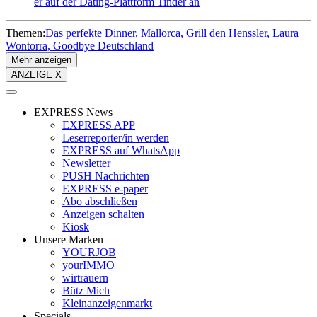
er auf der Dating-Plattform Tinder an
Themen:
Das perfekte Dinner
Mallorca
Grill den Henssler
Laura
Wontorra
Goodbye Deutschland
Mehr anzeigen
ANZEIGE X
EXPRESS News
EXPRESS APP
Leserreporter/in werden
EXPRESS auf WhatsApp
Newsletter
PUSH Nachrichten
EXPRESS e-paper
Abo abschließen
Anzeigen schalten
Kiosk
Unsere Marken
YOURJOB
yourIMMO
wirtrauern
Bütz Mich
Kleinanzeigenmarkt
Specials