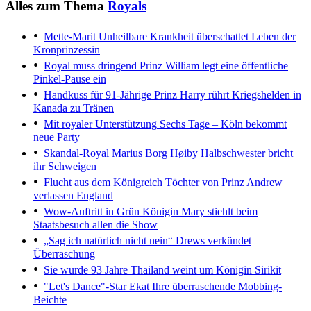
Alles zum Thema
Royals
Mette-Marit
Unheilbare Krankheit überschattet Leben der
Kronprinzessin
Royal muss dringend
Prinz William legt eine öffentliche
Pinkel-Pause ein
Handkuss für 91-Jährige
Prinz Harry rührt Kriegshelden in
Kanada zu Tränen
Mit royaler Unterstützung
Sechs Tage – Köln bekommt
neue Party
Skandal-Royal Marius Borg Høiby
Halbschwester bricht
ihr Schweigen
Flucht aus dem Königreich
Töchter von Prinz Andrew
verlassen England
Wow-Auftritt in Grün
Königin Mary stiehlt beim
Staatsbesuch allen die Show
„Sag ich natürlich nicht nein“
Drews verkündet
Überraschung
Sie wurde 93 Jahre
Thailand weint um Königin Sirikit
"Let's Dance"-Star Ekat
Ihre überraschende Mobbing-
Beichte