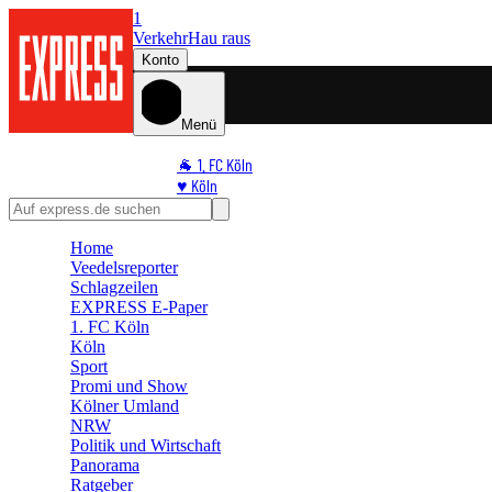
1
Verkehr
Hau raus
Konto
Menü
🐐 1. FC Köln
♥️ Köln
⭐ Promi
🏆 Sport
Home
🛒 Shoppingwelt
Veedelsreporter
🧩 Spiele
Schlagzeilen
EXPRESS E-Paper
1. FC Köln
Köln
Sport
Promi und Show
Kölner Umland
NRW
Politik und Wirtschaft
Panorama
Ratgeber