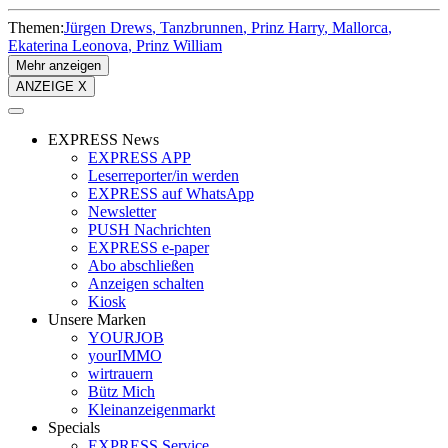
Themen:
Jürgen Drews
Tanzbrunnen
Prinz Harry
Mallorca
Ekaterina Leonova
Prinz William
Mehr anzeigen
ANZEIGE X
EXPRESS News
EXPRESS APP
Leserreporter/in werden
EXPRESS auf WhatsApp
Newsletter
PUSH Nachrichten
EXPRESS e-paper
Abo abschließen
Anzeigen schalten
Kiosk
Unsere Marken
YOURJOB
yourIMMO
wirtrauern
Bütz Mich
Kleinanzeigenmarkt
Specials
EXPRESS Service